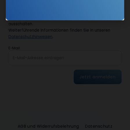
erfasst und ausgewertet wird, um die Inhalte besser auf
meine Interessen auszurichten. Über einen Link in
Newsletter oder E-Mail kann ich diese Funktion jederzeit
ausschalten.
Weiterführende Informationen finden Sie in unseren
Datenschutzhinweisen
.
E-Mail
Jetzt anmelden
AGB und Widerrufsbelehrung
Datenschutz