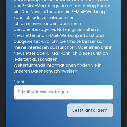
des E-Mail-Marketings durch den Verlag Herder
kundenservice@herder.de
Abo online kündigen
ein. Den Newsletter oder die E-Mail-Werbung
kann ich jederzeit abbestellen.
Folgen Sie uns:
Facebook
Instagram
Ich bin einverstanden, dass mein
personenbezogenes Nutzungsverhalten in
Twitter
Newsletter und E-Mail-Werbung erfasst und
ausgewertet wird, um die Inhalte besser auf
meine Interessen auszurichten. Über einen Link in
Newsletter oder E-Mail kann ich diese Funktion
jederzeit ausschalten.
Weiterführende Informationen finden Sie in
COMMUNIO-Newsletter
unseren
Datenschutzhinweisen
.
E-Mail
Ja, ich möchte den kostenlosen COMMUNIO-Newsletter
abonnieren
und willige in die Verwendung meiner
Kontaktdaten zum Zweck des E-Mail-Marketings durch
den Verlag Herder ein. Den Newsletter oder die E-Mail-
Jetzt anfordern
Werbung kann ich jederzeit abbestellen.
Ich bin einverstanden, dass mein personenbezogenes
Nutzungsverhalten in Newsletter und E-Mail-Werbung