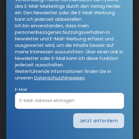
des E-Mail-Marketings durch den Verlag Herder
Angebote:
RSS-Feeds
ein. Den Newsletter oder die E-Mail-Werbung
kann ich jederzeit abbestellen.
Verlag:
Theologie & Pastoral
Ich bin einverstanden, dass mein
personenbezogenes Nutzungsverhalten in
Religion & Spiritualität
CHRIST IN DER GEGENWART
Newsletter und E-Mail-Werbung erfasst und
ausgewertet wird, um die Inhalte besser auf
Herder Korrespondenz
einfach leben
meine Interessen auszurichten. Über einen Link in
Newsletter oder E-Mail kann ich diese Funktion
Stimmen der Zeit
Gottesdienst
jederzeit ausschalten.
Weiterführende Informationen finden Sie in
Ideenwerkstatt Gottesdienste
Pastoralblätter
unseren
Datenschutzhinweisen
.
Anzeiger für die Seelsorge
Forum Weltkirche
E-Mail
Gemeinsam Glauben
Lebensspuren
Bibel lesen
kunst und kirche
Biblische Notizen
Diakonia
Römische Quartalschrift
Jetzt anfordern
Kundenservice
+49 761 2717200