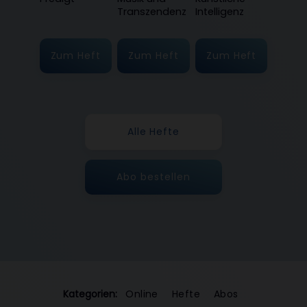
:
:
:
Transzendenz
Intelligenz
Zum Heft
Zum Heft
Zum Heft
Alle Hefte
Abo bestellen
Kategorien:
Online
Hefte
Abos