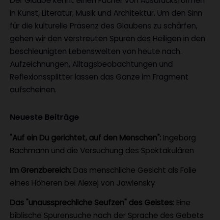
Der Glaube kennt einen Fächer von Ausdrucksformen
in Kunst, Literatur, Musik und Architektur. Um den Sinn
für die kulturelle Präsenz des Glaubens zu schärfen,
gehen wir den verstreuten Spuren des Heiligen in den
beschleunigten Lebenswelten von heute nach.
Aufzeichnungen, Alltagsbeobachtungen und
Reflexionssplitter lassen das Ganze im Fragment
aufscheinen.
Neueste Beiträge
"Auf ein Du gerichtet, auf den Menschen":
Ingeborg
Bachmann und die Versuchung des Spektakulären
Im Grenzbereich:
Das menschliche Gesicht als Folie
eines Höheren bei Alexej von Jawlensky
Das "unaussprechliche Seufzen" des Geistes:
Eine
biblische Spurensuche nach der Sprache des Gebets