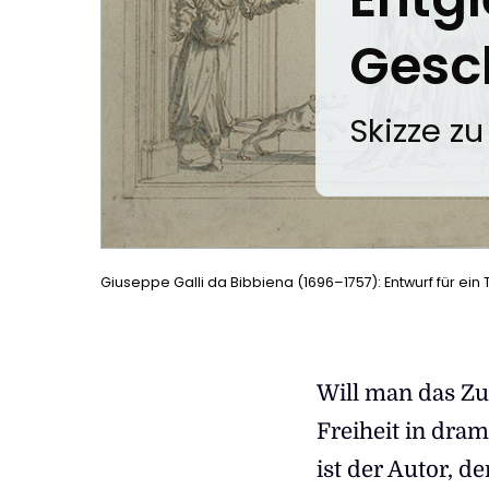
Gesc
:
Skizze z
Giuseppe Galli da Bibbiena (1696–1757): Entwurf für e
Will man das Zu
Freiheit in dra
ist der Autor, d