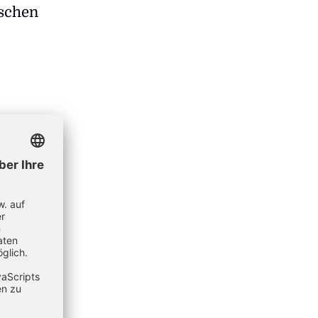
nschen
endung
ein
chte