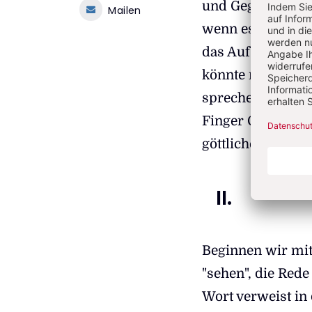
und Gegenwart wo
Mailen
wenn es ihn denn 
das Auf und Ab d
könnte man mit 
sprechen. Wer ab
Finger Gottes zu
göttliche Ordnu
II.
Beginnen wir mit
"sehen", die Rede
Wort verweist in