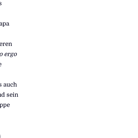
s
apa
deren
o ergo
e
s auch
nd sein
appe
m