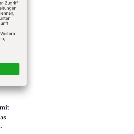
Gott,
lte man
ben,
"
 mit
Das
-