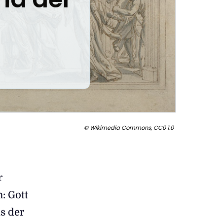
©
Wikimedia Commons, CC0 1.0
r
: Gott
us der