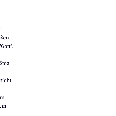
m
oßen
Gott".
Stoa,
nicht
um,
nem