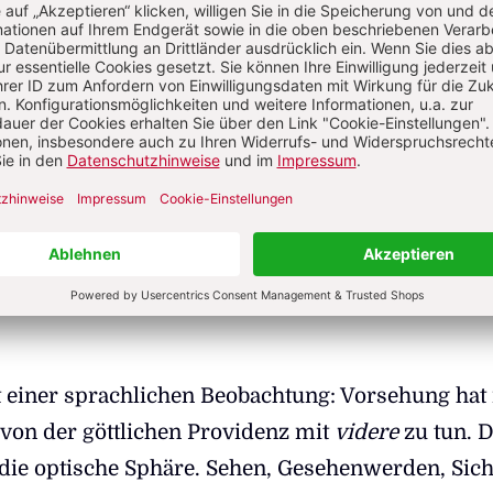
hl aus dem Sprachschatz streichen würden. Ist 
gibt, die Geschichte nicht längst entglitten? Wol
er historischen Ereignisse einem Autor zuschrei
Imre Kertész vom "Tagebuch eines Wahnsinnigen
er wollte es wagen, in konkreten Ereignissen den
 identifizieren oder im ganz normalen Chaos eine
ng festzumachen?
 einer sprachlichen Beobachtung: Vorsehung hat
 von der göttlichen Providenz mit
videre
zu tun. 
 die optische Sphäre. Sehen, Gesehenwerden, Sich