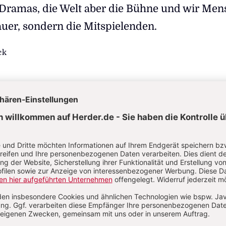
 Dramas, die Welt aber die Bühne und wir Me
auer, sondern die Mitspielenden.
ck
27.7.2025, Lesedauer: ca. 14 Minuten /
0 Kommentare
ein Thema, dem der alte Briest seine Lieblingsw
e: "ein weites Feld". Und "göttliche Providenz" – 
che angesichts der Katastrophen in Natur, Geschi