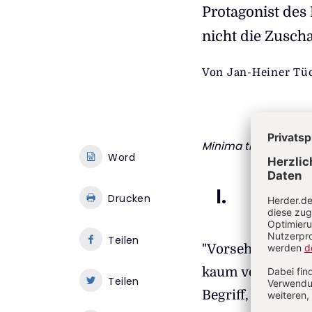
Protagonist des
nicht die Zusch
Von
Jan-Heiner Tü
Minima theologica
, 
Word
I.
Drucken
Teilen
"Vorsehung" ist 
kaum versagt hätt
Teilen
Begriff, den man