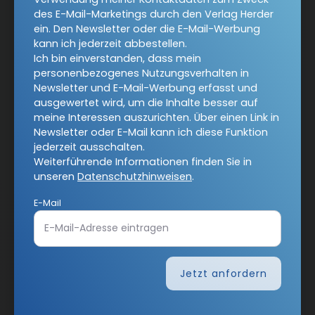
Angebote:
RSS-Feeds
des E-Mail-Marketings durch den Verlag Herder
ein. Den Newsletter oder die E-Mail-Werbung
Verlag:
Theologie & Pastoral
kann ich jederzeit abbestellen.
Ich bin einverstanden, dass mein
Religion & Spiritualität
CHRIST IN DER GEGENWART
personenbezogenes Nutzungsverhalten in
Newsletter und E-Mail-Werbung erfasst und
Herder Korrespondenz
einfach leben
ausgewertet wird, um die Inhalte besser auf
meine Interessen auszurichten. Über einen Link in
Stimmen der Zeit
Gottesdienst
Newsletter oder E-Mail kann ich diese Funktion
jederzeit ausschalten.
Ideenwerkstatt Gottesdienste
Pastoralblätter
Weiterführende Informationen finden Sie in
Anzeiger für die Seelsorge
Forum Weltkirche
unseren
Datenschutzhinweisen
.
Gemeinsam Glauben
Lebensspuren
E-Mail
Bibel lesen
kunst und kirche
Biblische Notizen
Diakonia
Römische Quartalschrift
Jetzt anfordern
Kundenservice
+49 761 2717200
kundenservice@herder.de
Abo online kündigen