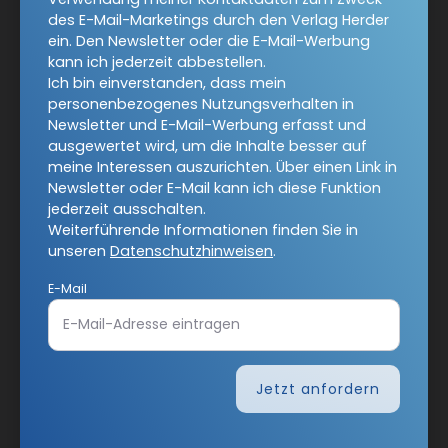
Werbung kann ich jederzeit abbestellen.
des E-Mail-Marketings durch den Verlag Herder
Ich bin einverstanden, dass mein personenbezogenes
ein. Den Newsletter oder die E-Mail-Werbung
Nutzungsverhalten in Newsletter und E-Mail-Werbung
kann ich jederzeit abbestellen.
erfasst und ausgewertet wird, um die Inhalte besser auf
Ich bin einverstanden, dass mein
meine Interessen auszurichten. Über einen Link in
personenbezogenes Nutzungsverhalten in
Newsletter oder E-Mail kann ich diese Funktion jederzeit
Newsletter und E-Mail-Werbung erfasst und
ausschalten.
ausgewertet wird, um die Inhalte besser auf
Weiterführende Informationen finden Sie in unseren
meine Interessen auszurichten. Über einen Link in
Datenschutzhinweisen
.
Newsletter oder E-Mail kann ich diese Funktion
jederzeit ausschalten.
E-Mail
Weiterführende Informationen finden Sie in
unseren
Datenschutzhinweisen
.
E-Mail
Jetzt anmelden
Jetzt anfordern