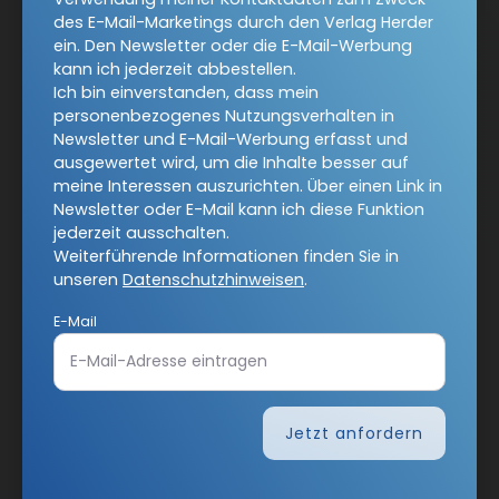
Werbung kann ich jederzeit abbestellen.
des E-Mail-Marketings durch den Verlag Herder
Ich bin einverstanden, dass mein personenbezogenes
ein. Den Newsletter oder die E-Mail-Werbung
Nutzungsverhalten in Newsletter und E-Mail-Werbung
kann ich jederzeit abbestellen.
erfasst und ausgewertet wird, um die Inhalte besser auf
Ich bin einverstanden, dass mein
meine Interessen auszurichten. Über einen Link in
personenbezogenes Nutzungsverhalten in
Newsletter oder E-Mail kann ich diese Funktion jederzeit
Newsletter und E-Mail-Werbung erfasst und
ausschalten.
ausgewertet wird, um die Inhalte besser auf
Weiterführende Informationen finden Sie in unseren
meine Interessen auszurichten. Über einen Link in
Datenschutzhinweisen
.
Newsletter oder E-Mail kann ich diese Funktion
jederzeit ausschalten.
E-Mail
Weiterführende Informationen finden Sie in
unseren
Datenschutzhinweisen
.
E-Mail
Jetzt anmelden
Jetzt anfordern