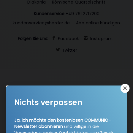
Diakonia
Römische Quartalschrift
Kundenservice
+49 761 2717200
kundenservice@herder.de
Abo online kündigen
Folgen Sie uns:
Facebook
Instagram
Twitter
COMMUNIO-Newsletter
Nichts verpassen
Ja, ich möchte den kostenlosen COMMUNIO-Newsletter
abonnieren
und willige in die Verwendung meiner
Ja, ich möchte den kostenlosen COMMUNIO-
Kontaktdaten zum Zweck des E-Mail-Marketings durch
Newsletter abonnieren
und willige in die
den Verlag Herder ein. Den Newsletter oder die E-Mail-
Verwendung meiner Kontaktdaten zum Zweck