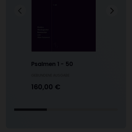
Psalmen 1 - 50
Psalmen
-
-
GEBUNDENE AUSGABE
GEBUNDENE 
160,00 €
130,00