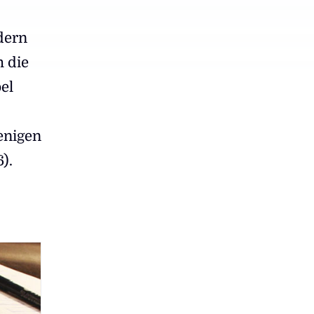
dern
h die
el
jenigen
).