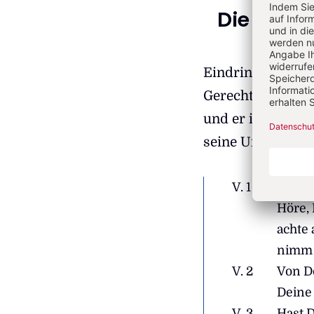
Die Unsch
Eindringlich bit
Gerechtigkeit. Er
und er ist sich s
seine Unschuld. D
V. 1
Ein Bi
Höre, 
achte 
nimm 
V. 2
Von D
Deine
V. 3
Hast D