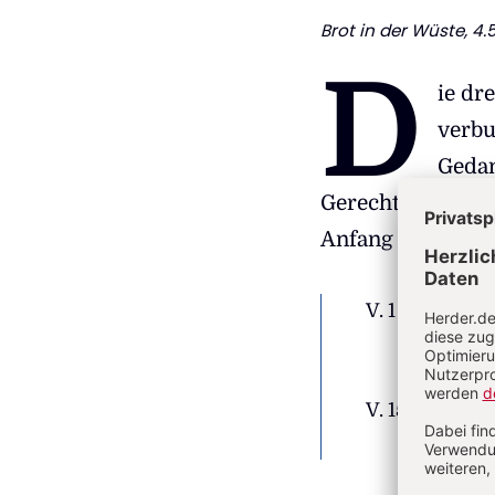
Brot in der Wüste
, 4
D
ie dr
verbu
Gedan
Gerechtigkeit, zu
Anfang und am E
V. 1
Höre, 
achte 
nimm 
V. 15
Ich wi
mich s