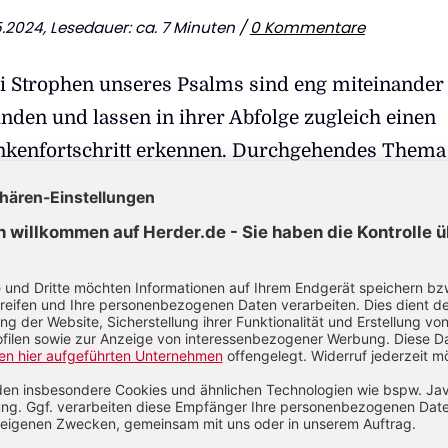
.5.2024, Lesedauer: ca. 7 Minuten /
0 Kommentare
ei Strophen unseres Psalms sind eng miteinander
nden und lassen in ihrer Abfolge zugleich einen
kenfortschritt erkennen. Durchgehendes Thema i
 der sich der Beter bekennt. Das Stichwort steht 
nde des Psalms:
HERR, die Gerechtigkeit (
ṣädäq
: gerechte Sache),
auf mein Flehen,
zu Ohren mein Bittgebet von Lippen ohne Falsch!
ll in Gerechtigkeit (
ṣädäq
) schauen dein Angesicht,
ättigen, wenn ich erwache, an deiner Gestalt.