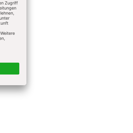
ehen,
rt