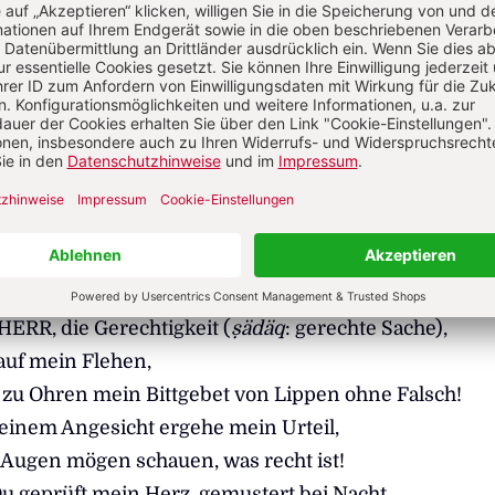
uld des Beters
tet der Beter JHWH um Anerkennung seiner
 ist bereit, sich einer strengen Prüfung zu unterzi
icher, diese Prüfung zu bestehen. Der Beter beteue
arum geht es in der ersten Strophe (V. 1–5):
ttgebet Davids.
HERR, die Gerechtigkeit (
ṣädäq
: gerechte Sache),
auf mein Flehen,
zu Ohren mein Bittgebet von Lippen ohne Falsch!
einem Angesicht ergehe mein Urteil,
 Augen mögen schauen, was recht ist!
u geprüft mein Herz, gemustert bei Nacht,