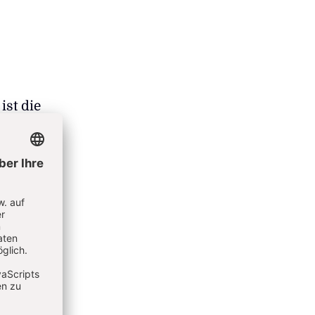
st die
am