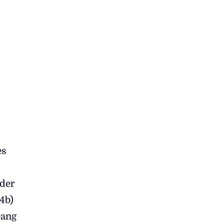
es
 der
4b)
Gang