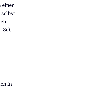
h einer
 selbst
icht
 3c).
en in