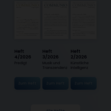
Heft
Heft
Heft
4/2026
3/2026
2/2026
:
Predigt
:
Musik und
:
Künstliche
Transzendenz
Intelligenz
Zum Heft
Zum Heft
Zum Heft
Alle Hefte