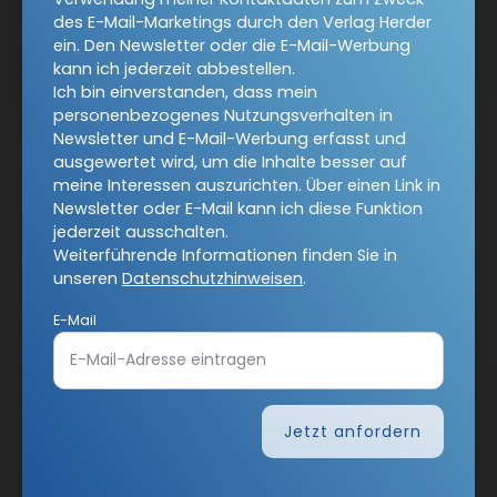
des E-Mail-Marketings durch den Verlag Herder
Twitter
ein. Den Newsletter oder die E-Mail-Werbung
kann ich jederzeit abbestellen.
Ich bin einverstanden, dass mein
personenbezogenes Nutzungsverhalten in
Newsletter und E-Mail-Werbung erfasst und
ausgewertet wird, um die Inhalte besser auf
COMMUNIO-Newsletter
meine Interessen auszurichten. Über einen Link in
Newsletter oder E-Mail kann ich diese Funktion
jederzeit ausschalten.
Ja, ich möchte den kostenlosen COMMUNIO-Newsletter
Weiterführende Informationen finden Sie in
abonnieren
und willige in die Verwendung meiner
unseren
Datenschutzhinweisen
.
Kontaktdaten zum Zweck des E-Mail-Marketings durch
E-Mail
den Verlag Herder ein. Den Newsletter oder die E-Mail-
Werbung kann ich jederzeit abbestellen.
Ich bin einverstanden, dass mein personenbezogenes
Nutzungsverhalten in Newsletter und E-Mail-Werbung
erfasst und ausgewertet wird, um die Inhalte besser auf
Jetzt anfordern
meine Interessen auszurichten. Über einen Link in
Newsletter oder E-Mail kann ich diese Funktion jederzeit
ausschalten.