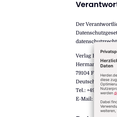
Verantwort
Der Verantwortli
Datenschutzgeset
datenschutzrecht
Verlag Herder 
Hermann-Herder-
79104 Freiburg i
Deutschland
Tel.: +49 761 271
E-Mail: kundens