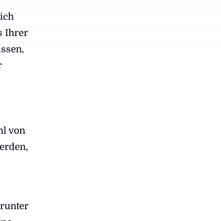
ich
s Ihrer
issen,
r
hl von
werden,
arunter