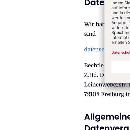
Datenschu
Wir haben einen 
sind
datenschutz@her
Bechtle GmbH IT
Z.Hd. Datenschu
Leinenweberstr. 
79108 Freiburg i
Allgemeine
Datenvera