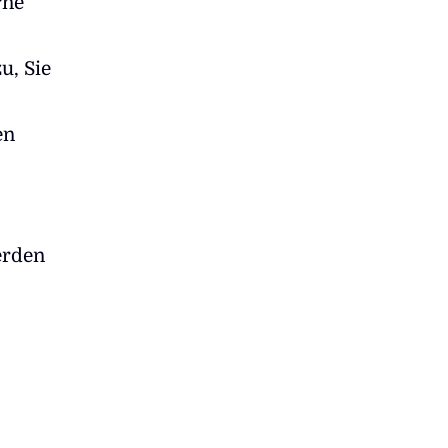
rne
u, Sie
en
rden