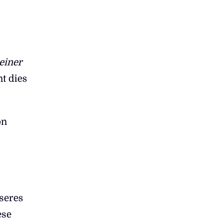
einer
nt dies
on
seres
ese