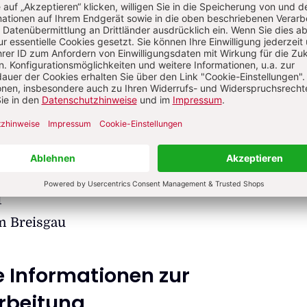
tzbeauftragter
Datenschutzbeauftragten bestellt. Seine Kontaktd
der.de
 Systemhaus Freiburg
tzbeauftragter Verlag Herder GmbH
1
m Breisgau
 Informationen zur
rbeitung