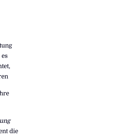
itung
 es
tet,
ren
hre
lung
ent die