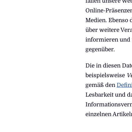
fallen unsere We
Online-Präsenzen,
Medien. Ebenso d
über weitere Ver
informieren und 
gegenüber.
Die in diesen Da
beispielsweise
V
gemäß den
Defin
Lesbarkeit und d
Informationsverm
einzelnen Artikel