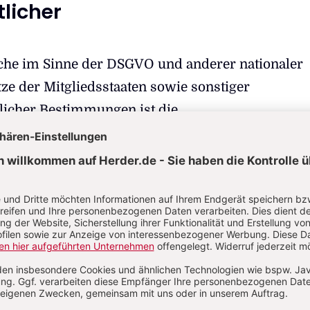
licher
che im Sinne der DSGVO und anderer nationaler
ze der Mitgliedsstaaten sowie sonstiger
licher Bestimmungen ist die
GmbH
Str. 4
m Breisgau
7300
ervice@herder.de