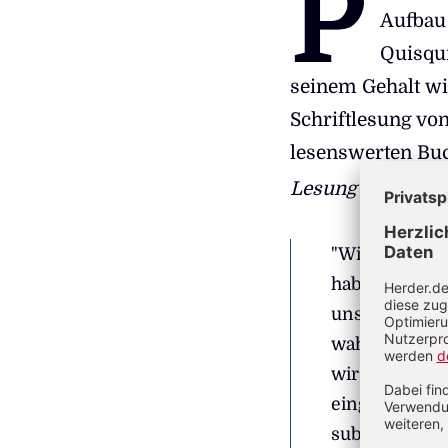
P
Aufbau 
Quisqui
seinem Gehalt wir
Schriftlesung vo
lesenswerten Bu
Lesung
(Sankt Ott
"Wir müssen d
haben, und d
unseren Blick
wahrgenommen
wir von früh
eingefahrene
subjektiven u