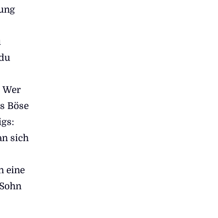
hung
u
 du
. Wer
as Böse
igs:
an sich
,
n eine
 Sohn