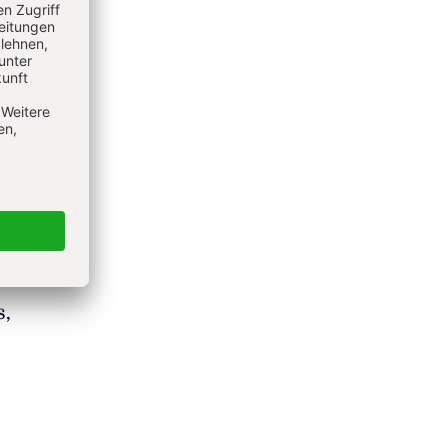
 uns
Psalter
iligen
us von
ganzen
 Die
s,