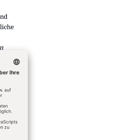
und
liche
en
s
n und
n, was