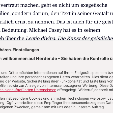
vertraut machen, geht es nicht um exegetische
lien, sondern darum, den Text in seiner Gestalt 
klich ernst zu nehmen. Das ist auch für die geist
n Bedeutung. Michael Casey hat es in seinem
ch über die
Lectio divina
.
Die Kunst der geistlich
2
ilien,
2010, 18) so ausgedrückt:
as Risiko eingehen, wirklich zu lesen, was wir vor un
em Werk erlauben, zu Herz und Gewissen zu spreche
 in eine Richtung zu lenken, die wir zuvor nicht
 haben. […] Wenn wir die
lectio
auf das beschränke
er ohnehin schon kennen, bewegen wir uns in
n Spuren und Gottes Wort kann uns nur schwer von
nd vorgefassten Meinungen lösen."