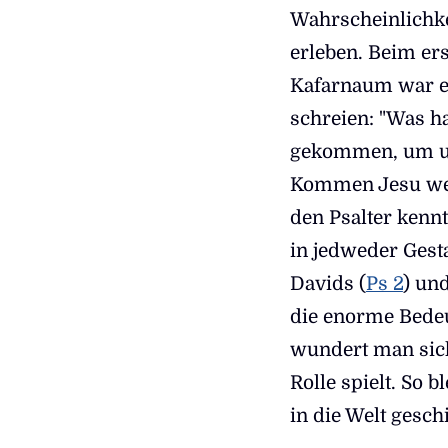
Wahrscheinlichke
erleben. Beim ers
Kafarnaum war es
schreien: "Was ha
gekommen, um un
Kommen Jesu wer
den Psalter kenn
in jedweder Gesta
Davids (
Ps 2
) un
die enorme Bedeu
wundert man sich,
Rolle spielt. So 
in die Welt gesch