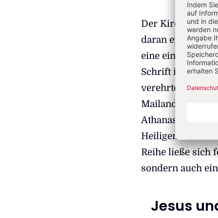
Der Kirchenhisto
daran erinnert, 
eine einzigartig
Schrift ist der P
verehrte" (Schlüs
Mailand war die g
Athanasius von A
Heiligen Schrift
Reihe ließe sich f
sondern auch ein
Jesus un