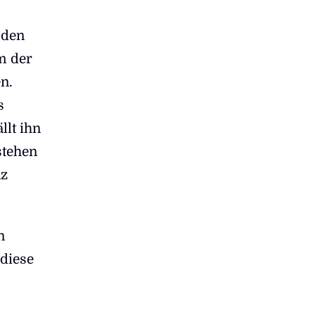
 den
um der
n.
s
llt ihn
stehen
nz
n
 diese