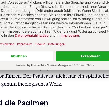
riker und Patrologe Hermann Josef Sieben SJ hat
dass nach der Überzeugung der Alten Kirche dem 
e Bedeutung zukommt: Unter allen Büchern der He
salter "das meist gebrauchte und das am höchsten
sel zum Psalter, Paderborn 2011, 9). Für Ambrosi
esamte Christologie bereits im Psalter enthalten.
lexandrien sah im Psalter ein Kompendium der 
 und zudem einen Spiegel der menschlichen Seele.
ortführen. Der Psalter ist nicht nur ein spirituelle
 genuin theologisches Werk.
d die Psalmen