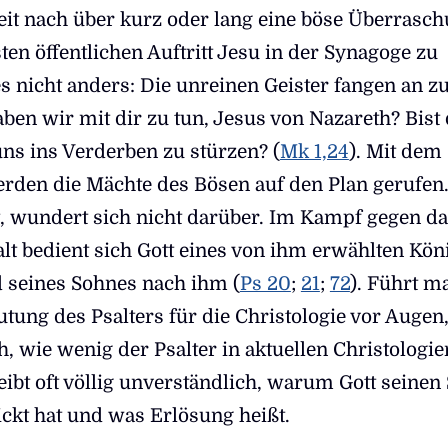
it nach über kurz oder lang eine böse Überrasc
ten öffentlichen Auftritt Jesu in der Synagoge zu
 nicht anders: Die unreinen Geister fangen an z
ben wir mit dir zu tun, Jesus von Nazareth? Bist
s ins Verderben zu stürzen? (
Mk 1,24
). Mit dem
den die Mächte des Bösen auf den Plan gerufen
t, wundert sich nicht darüber. Im Kampf gegen d
lt bedient sich Gott eines von ihm erwählten Kön
d seines Sohnes nach ihm (
Ps 20
;
21
;
72
). Führt m
tung des Psalters für die Christologie vor Augen
 wie wenig der Psalter in aktuellen Christologie
bleibt oft völlig unverständlich, warum Gott seinen
ickt hat und was Erlösung heißt.