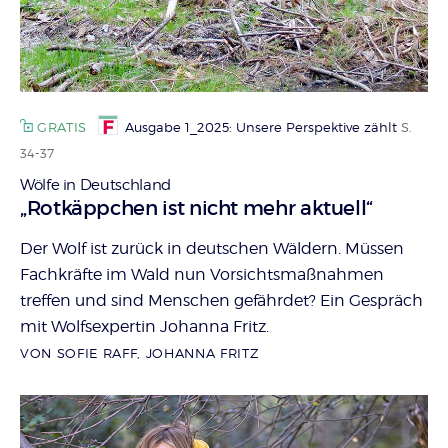
GRATIS
Ausgabe 1_2025: Unsere Perspektive zählt
S.
34-37
Wölfe in Deutschland
:
„Rotkäppchen ist nicht mehr aktuell“
Der Wolf ist zurück in deutschen Wäldern. Müssen
Fachkräfte im Wald nun Vorsichtsmaßnahmen
treffen und sind Menschen gefährdet? Ein Gespräch
mit Wolfsexpertin Johanna Fritz.
VON SOFIE RAFF, JOHANNA FRITZ