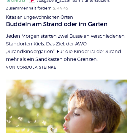
GRATIS
Ausgabe 8_2025: Teams unterstützen,
Zusammenhalt fördern
S. 44-45
Kitas an ungewöhnlichen Orten
:
Buddeln am Strand oder im Garten
Jeden Morgen starten zwei Busse an verschiedenen
Standorten Kiels. Das Ziel: der AWO
„Strandkindergarten“. Für die Kinder ist der Strand
mehr als ein Sandkasten ohne Grenzen.
VON CORDULA STEINKE