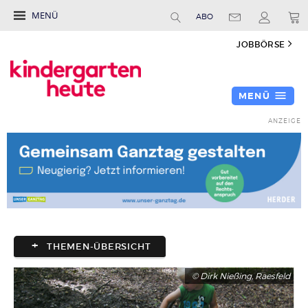
MENÜ
ABO
JOBBÖRSE
MENÜ
THEMEN-ÜBERSICHT
© Dirk Nießing, Raesfeld