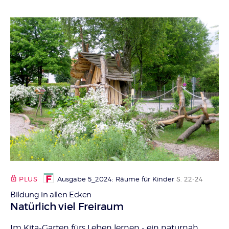
PLUS
Ausgabe 5_2024: Räume für Kinder
S. 22-24
Bildung in allen Ecken
:
Natürlich viel Freiraum
Im Kita-Garten fürs Leben lernen - ein naturnah