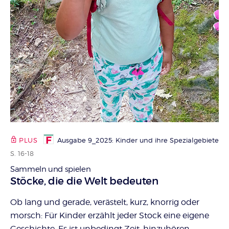
PLUS
Ausgabe 9_2025: Kinder und ihre Spezialgebiete
S. 16-18
Sammeln und spielen
:
Stöcke, die die Welt bedeuten
Ob lang und gerade, verästelt, kurz, knorrig oder
morsch: Für Kinder erzählt jeder Stock eine eigene
Geschichte. Es ist unbedingt Zeit, hinzuhören.