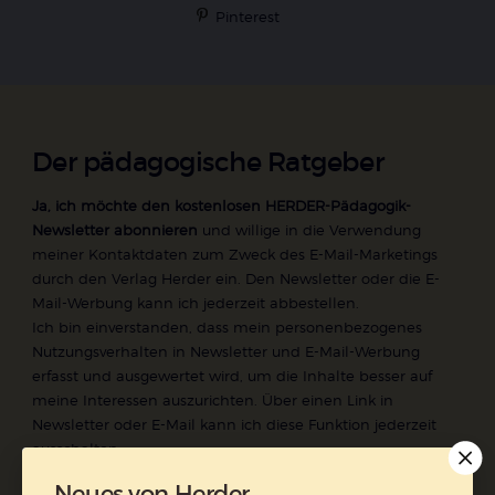
Pinterest
Der pädagogische Ratgeber
Ja, ich möchte den kostenlosen HERDER-Pädagogik-
Newsletter abonnieren
und willige in die Verwendung
meiner Kontaktdaten zum Zweck des E-Mail-Marketings
durch den Verlag Herder ein. Den Newsletter oder die E-
Mail-Werbung kann ich jederzeit abbestellen.
Ich bin einverstanden, dass mein personenbezogenes
Nutzungsverhalten in Newsletter und E-Mail-Werbung
erfasst und ausgewertet wird, um die Inhalte besser auf
meine Interessen auszurichten. Über einen Link in
Newsletter oder E-Mail kann ich diese Funktion jederzeit
ausschalten.
Weiterführende Informationen finden Sie in unseren
Neues von Herder