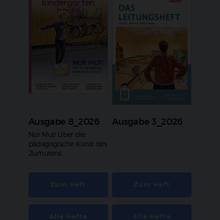
Ausgabe 8_2026
Ausgabe 3_2026
:
Nur Mut! Über die
pädagogische Kunst des
Zumutens
Zum Heft
Zum Heft
Alle Hefte
Alle Hefte