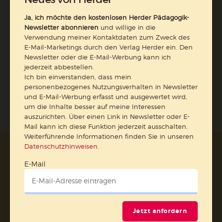
Datenschutzhinweisen
.
Ja, ich möchte den kostenlosen Herder Pädagogik-
E-Mail
Newsletter abonnieren
und willige in die
Verwendung meiner Kontaktdaten zum Zweck des
E-Mail-Marketings durch den Verlag Herder ein. Den
Newsletter oder die E-Mail-Werbung kann ich
jederzeit abbestellen.
Jetzt anmelden
Ich bin einverstanden, dass mein
personenbezogenes Nutzungsverhalten in Newsletter
und E-Mail-Werbung erfasst und ausgewertet wird,
um die Inhalte besser auf meine Interessen
auszurichten. Über einen Link in Newsletter oder E-
Mail kann ich diese Funktion jederzeit ausschalten.
Weiterführende Informationen finden Sie in unseren
Datenschutzhinweisen
.
AGB und Widerrufsbelehrung
Datenschutz
Barrierefreiheit
Impressum
E-Mail
Vertrag widerrufen
Jetzt anfordern
Abo online kündigen