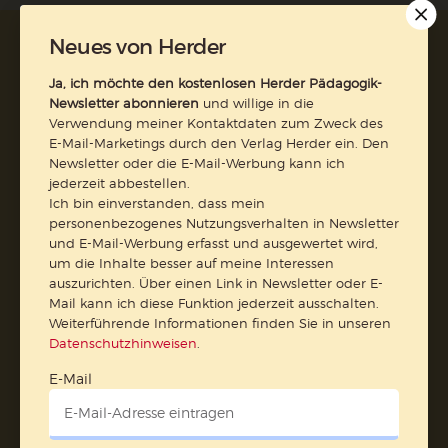
Neues von Herder
AGB und Widerrufsbelehrung
Datenschutz
Barrierefreiheit
Impressum
Ja, ich möchte den kostenlosen Herder Pädagogik-
Newsletter abonnieren
und willige in die
Verwendung meiner Kontaktdaten zum Zweck des
Vertrag widerrufen
E-Mail-Marketings durch den Verlag Herder ein. Den
Newsletter oder die E-Mail-Werbung kann ich
jederzeit abbestellen.
Abo online kündigen
Ich bin einverstanden, dass mein
personenbezogenes Nutzungsverhalten in Newsletter
und E-Mail-Werbung erfasst und ausgewertet wird,
um die Inhalte besser auf meine Interessen
auszurichten. Über einen Link in Newsletter oder E-
Mail kann ich diese Funktion jederzeit ausschalten.
Weiterführende Informationen finden Sie in unseren
Datenschutzhinweisen
.
E-Mail
Nach oben