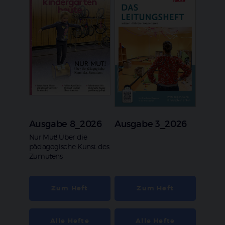
Ausgabe 8_2026
Ausgabe 3_2026
:
Nur Mut! Über die
pädagogische Kunst des
Zumutens
Zum Heft
Zum Heft
Alle Hefte
Alle Hefte