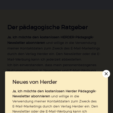
Der pädagogische Ratgeber
Ja, ich möchte den kostenlosen HERDER-Pädagogik-
Newsletter abonnieren
und willige in die Verwendung
meiner Kontaktdaten zum Zweck des E-Mail-Marketings
durch den Verlag Herder ein. Den Newsletter oder die E-
Mail-Werbung kann ich jederzeit abbestellen.
Ich bin einverstanden, dass mein personenbezogenes
Nutzungsverhalten in Newsletter und E-Mail-Werbung
erfasst und ausgewertet wird, um die Inhalte besser auf
Neues von Herder
meine Interessen auszurichten. Über einen Link in
Newsletter oder E-Mail kann ich diese Funktion jederzeit
Ja, ich möchte den kostenlosen Herder Pädagogik-
ausschalten.
Newsletter abonnieren
und willige in die
Weiterführende Informationen finden Sie in unseren
Verwendung meiner Kontaktdaten zum Zweck des
Datenschutzhinweisen
.
E-Mail-Marketings durch den Verlag Herder ein. Den
Newsletter oder die E-Mail-Werbung kann ich