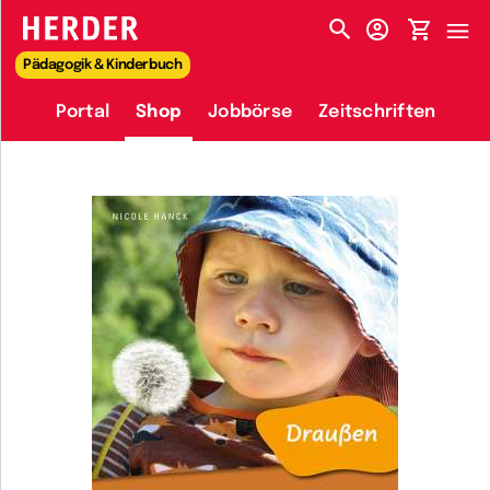
HERDER-MENÜ
Pädagogik & Kinderbuch
Portal
Shop
Jobbörse
Zeitschriften