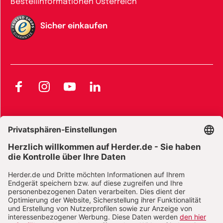
Bestellinformationen Österreich
Sicher einkaufen
Facebook
Instagram
YouTube
LinkedIn
AGB und Widerrufsbelehrung
Widerrufsbelehrung Bücher
Widerrufsbelehrung E-Books
Widerrufsbelehrung Zeitschriften
Datenschutz
Datenschutz Social Media
Barrierefreiheit
Impressum
Vertrag widerrufen