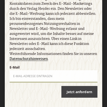
Kontaktdaten zum Zweck des E-Mail-Marketings
durch den Verlag Herder ein. Den Newsletter oder
AGB und Widerrufsbelehrung
Datenschutz
Barrierefreiheit
Impressum
die E-Mail-Werbung kann ich jederzeit abbestellen.
Ich bin einverstanden, dass mein
personenbezogenes Nutzungsverhalten in
Vertrag widerrufen
Abo online kündigen
Newsletter und E-Mail-Werbung erfasst und
ausgewertet wird, um die Inhalte besser auf meine
Interessen auszurichten. Über einen Link in
Newsletter oder E-Mail kann ich diese Funktion
jederzeit ausschalten.
Weiterführende Informationen finden Sie in unseren
Datenschutzhinweisen
.
E-Mail
Nach oben
Jetzt anfordern