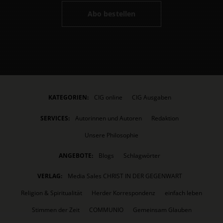
Abo bestellen
KATEGORIEN:
CIG online
CIG Ausgaben
SERVICES:
Autorinnen und Autoren
Redaktion
Unsere Philosophie
ANGEBOTE:
Blogs
Schlagwörter
VERLAG:
Media Sales CHRIST IN DER GEGENWART
Religion & Spiritualität
Herder Korrespondenz
einfach leben
Stimmen der Zeit
COMMUNIO
Gemeinsam Glauben