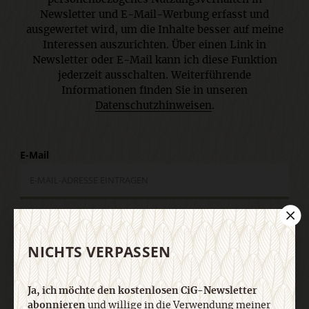
Newsletter und E-Mail-Werbung erfasst und
ausgewertet wird, um die Inhalte besser auf meine
Interessen auszurichten. Über einen Link in
Newsletter oder E-Mail kann ich diese Funktion
jederzeit ausschalten. Weiterführende
Informationen finden Sie in unseren
Datenschutzhinweisen
.
E-Mail
Jetzt anmelden
NICHTS VERPASSEN
Ja, ich möchte den kostenlosen CiG-Newsletter
abonnieren
und willige in die Verwendung meiner