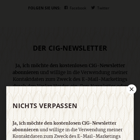
FOLGEN SIE UNS:
Facebook
Twitter
DER CIG-NEWSLETTER
Ja, ich möchte den kostenlosen CiG-Newsletter
abonnieren
und willige in die Verwendung meiner
Kontaktdaten zum Zweck des E-Mail-Marketings
durch den Verlag Herder ein. Den Newsletter oder
die E-Mail-Werbung kann ich jederzeit abbestellen.
Ich bin einverstanden, dass mein
NICHTS VERPASSEN
personenbezogenes Nutzungsverhalten in
Newsletter und E-Mail-Werbung erfasst und
ausgewertet wird, um die Inhalte besser auf meine
Ja, ich möchte den kostenlosen CiG-Newsletter
Interessen auszurichten. Über einen Link in
abonnieren
und willige in die Verwendung meiner
Newsletter oder E-Mail kann ich diese Funktion
Kontaktdaten zum Zweck des E-Mail-Marketings