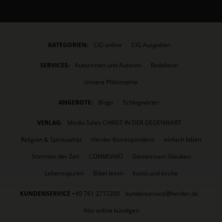
KATEGORIEN:
CIG online
CIG Ausgaben
SERVICES:
Autorinnen und Autoren
Redaktion
Unsere Philosophie
ANGEBOTE:
Blogs
Schlagwörter
VERLAG:
Media Sales CHRIST IN DER GEGENWART
Religion & Spiritualität
Herder Korrespondenz
einfach leben
Stimmen der Zeit
COMMUNIO
Gemeinsam Glauben
Lebensspuren
Bibel lesen
kunst und kirche
KUNDENSERVICE
+49 761 2717200
kundenservice@herder.de
Abo online kündigen