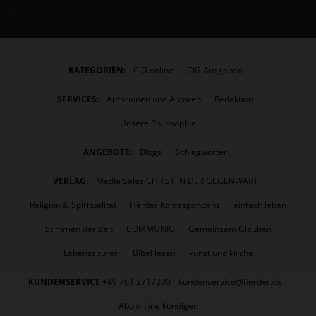
KATEGORIEN:
CIG online
CIG Ausgaben
SERVICES:
Autorinnen und Autoren
Redaktion
Unsere Philosophie
ANGEBOTE:
Blogs
Schlagwörter
VERLAG:
Media Sales CHRIST IN DER GEGENWART
Religion & Spiritualität
Herder Korrespondenz
einfach leben
Stimmen der Zeit
COMMUNIO
Gemeinsam Glauben
Lebensspuren
Bibel lesen
kunst und kirche
KUNDENSERVICE
+49 761 2717200
kundenservice@herder.de
Abo online kündigen