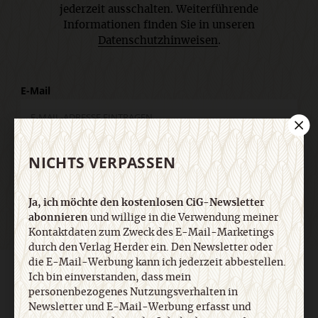
jederzeit ausschalten. Weiterführende
Informationen finden Sie in unseren
Datenschutzhinweisen
.
E-Mail
NICHTS VERPASSEN
Jetzt anmelden
Ja, ich möchte den kostenlosen CiG-Newsletter
abonnieren
und willige in die Verwendung meiner
Kontaktdaten zum Zweck des E-Mail-Marketings
durch den Verlag Herder ein. Den Newsletter oder
die E-Mail-Werbung kann ich jederzeit abbestellen.
AGB und Widerrufsbelehrung
Datenschutz
Barrierefreiheit
Ich bin einverstanden, dass mein
Impressum
personenbezogenes Nutzungsverhalten in
Newsletter und E-Mail-Werbung erfasst und