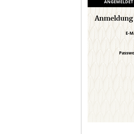
ANGEMELDET
Anmeldung
E-M
Passw