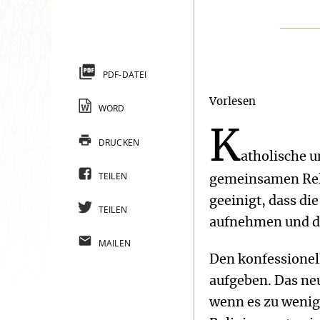
PDF-DATEI
Vorlesen
WORD
K
DRUCKEN
atholische u
TEILEN
gemeinsamen Reli
geeinigt, dass di
TEILEN
aufnehmen und d
MAILEN
Den konfessionel
aufgeben. Das ne
wenn es zu wenig