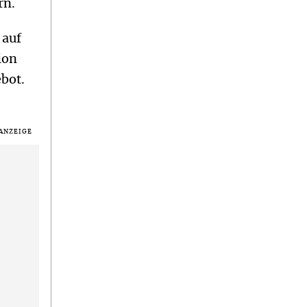
rn.
 auf
ion
ebot.