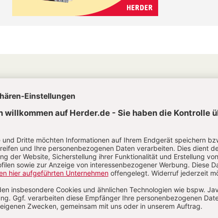
CHRIST IN DER GEGENWART IM ABO
Unsere Wochenzeitschrift bietet Ihnen
Nachrichten und Berichte über aktuelle
Ereignisse aus christlicher Perspektive,
Analysen geistiger, politischer und
religiöser Entwicklungen sowie Anregung
für ein modernes christliches Leben.
Zum Kennenlernen: 4 Wochen gratis