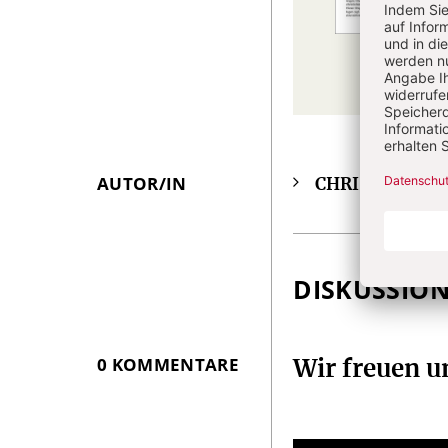
AUTOR/IN
CHRIST IN DE
Überschrift
Artikel-
Infos
DISKUSSIO
0 KOMMENTARE
Wir freuen 