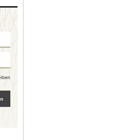
eiben
en