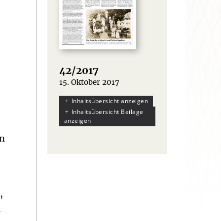
42/2017
15. Oktober 2017
:
Inhaltsübersicht anzeigen
Inhaltsübersicht Beilage
anzeigen
on
,
n