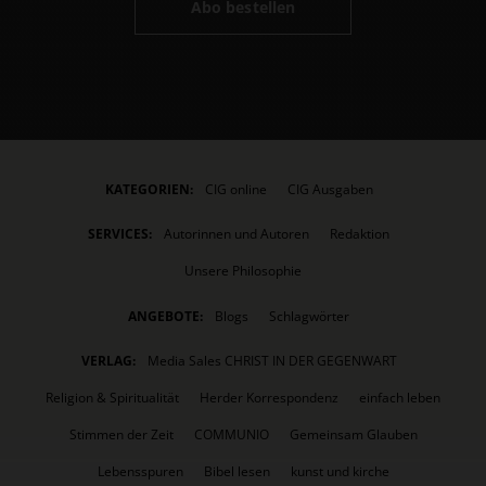
Abo bestellen
KATEGORIEN:
CIG online
CIG Ausgaben
SERVICES:
Autorinnen und Autoren
Redaktion
Unsere Philosophie
ANGEBOTE:
Blogs
Schlagwörter
VERLAG:
Media Sales CHRIST IN DER GEGENWART
Religion & Spiritualität
Herder Korrespondenz
einfach leben
Stimmen der Zeit
COMMUNIO
Gemeinsam Glauben
Lebensspuren
Bibel lesen
kunst und kirche