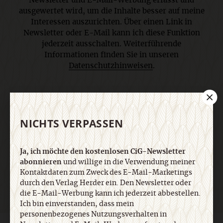
Newsletter und E-Mail-Werbung erfasst und
ausgewertet wird, um die Inhalte besser auf meine
Interessen auszurichten. Über einen Link in
Newsletter oder E-Mail kann ich diese Funktion
jederzeit ausschalten. Weiterführende
Informationen finden Sie in unseren
Datenschutzhinweisen
.
E-Mail
NICHTS VERPASSEN
Jetzt anmelden
Ja, ich möchte den kostenlosen CiG-Newsletter
abonnieren
und willige in die Verwendung meiner
Kontaktdaten zum Zweck des E-Mail-Marketings
durch den Verlag Herder ein. Den Newsletter oder
die E-Mail-Werbung kann ich jederzeit abbestellen.
Ich bin einverstanden, dass mein
personenbezogenes Nutzungsverhalten in