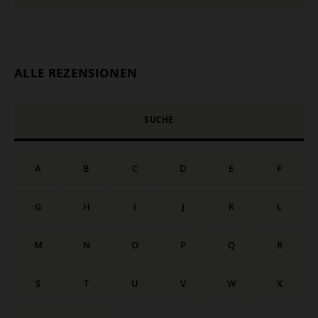
ALLE REZENSIONEN
SUCHE
A
B
C
D
E
F
G
H
I
J
K
L
M
N
O
P
Q
R
S
T
U
V
W
X