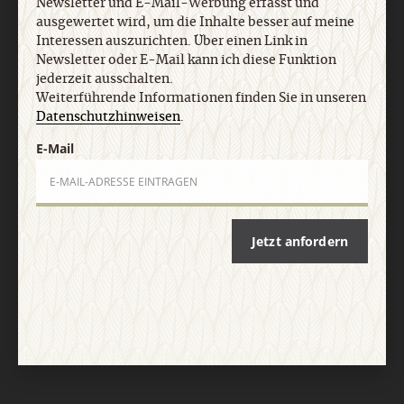
Newsletter und E-Mail-Werbung erfasst und
AGB und Widerrufsbelehrung
Datenschutz
Barrierefreiheit
ausgewertet wird, um die Inhalte besser auf meine
Impressum
Interessen auszurichten. Über einen Link in
Newsletter oder E-Mail kann ich diese Funktion
jederzeit ausschalten.
Vertrag widerrufen
Abo online kündigen
Weiterführende Informationen finden Sie in unseren
Datenschutzhinweisen
.
E-Mail
Jetzt anfordern
Nach oben