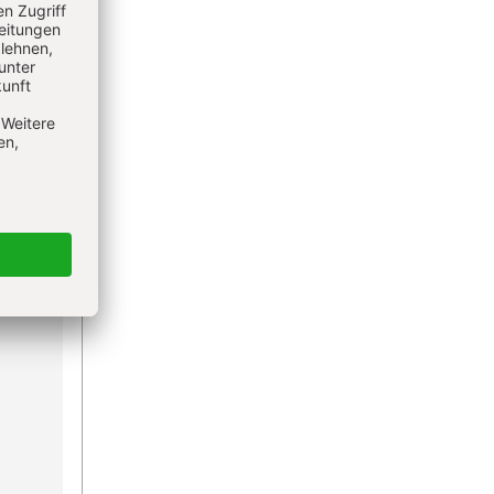
: Wir
abe von