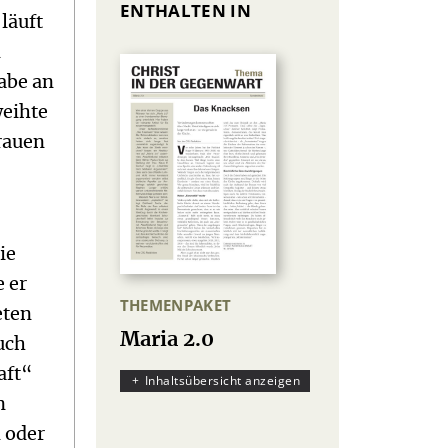
ENTHALTEN IN
läuft
n
abe an
weihte
rauen
ie
e er
THEMENPAKET
eten
:
Maria 2.0
uch
aft“
Inhaltsübersicht anzeigen
n
 oder