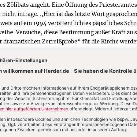
s Zölibats angeht. Eine Öffnung des Priesteramtes
nicht infrage. „Hier ist das letzte Wort gesproche
rweis auf ein 1994 veröffentlichtes päpstliches Sch
weihe. Versuche, diese Bestimmung außer Kraft zu 
r dramatischen Zerreißprobe“ für die Kirche werde
r „Maria 2.0“ bekundete die rheinland-pfälzische
in Marie Luise Dreyer. „Diese Aktion ist aus meine
Aufschrei: So kann es nicht weitergehen!“, sagte si
eiger“. Die Initiatorinnen seien „keine radikalen
“, sondern kämen „aus der Mitte der Gemeinden“,
vertretende SPD-Vorsitzende, die auch Mitglied im
r deutschen Katholiken ist. Marie Luise Dreyer tra
dass Gottesdienste boykottiert würden. „Hier wird 
t bestreikt. Im Gegenteil: Die Frauen von Maria 2.0