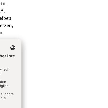
 für
n“,
reiben
setzen,
n.
r Sicht
e dem
t der
nicht