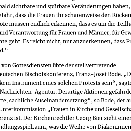
bald sichtbare und spürbare Veränderungen haben, 
efahr, dass die Frauen ihr scharenweise den Rücke
höfe müssen endlich erkennen, dass es um die Teilh
nd Verantwortung für Frauen und Männer, für Ge
te geht. Es reicht nicht, nur anzuerkennen, dass F
nd.“
 von Gottesdiensten übte der stellvertretende
deutschen Bischofskonferenz, Franz-Josef Bode. „D
kein Instrument eines solchen Protests sein“, sagt
 Nachrichten-Agentur. Derartige Aktionen gefährd
rte, sachliche Auseinandersetzung“, so Bode, der a
 Unterkommission „Frauen in Kirche und Gesellsch
renz ist. Der Kirchenrechtler Georg Bier sieht eine
dlungsspielraum, was die Weihe von Diakoninnen