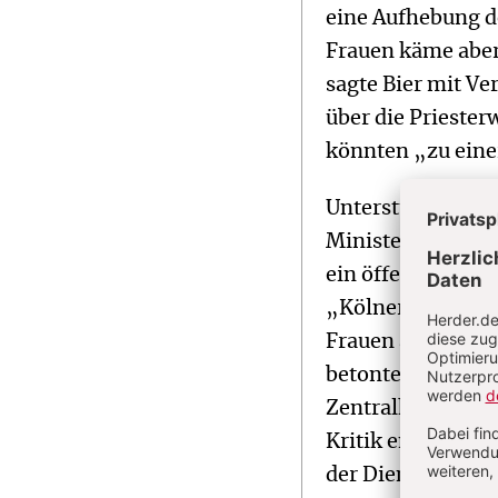
eine Aufhebung de
Frauen käme aber 
sagte Bier mit Ve
über die Priester
könnten „zu eine
Unterstützung fü
Ministerpräsident
ein öffentlicher 
„Kölner Stadt-Anz
Frauen am Rande
betonte die stell
Zentralkomitee de
Kritik entgegen, 
der Dienst an Got