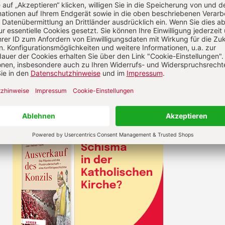
rchentüren, beten, singen und feiern und zeigen so
n und wollen das auch bleiben.“ Die gleiche Teilh
en und Ämtern – also auch am Weiheamt – werde
en, „ob die katholische Kirche auch in Zukunft
s Evangelium gewinnen kann.“