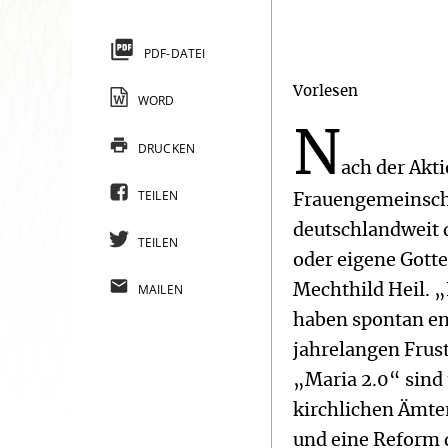
PDF-DATEI
Vorlesen
WORD
N
DRUCKEN
ach der Akt
TEILEN
Frauengemeinscha
deutschlandweit d
TEILEN
oder eigene Gotte
MAILEN
Mechthild Heil. „
haben spontan ent
jahrelangen Frust
„Maria 2.0“ sind
kirchlichen Ämte
und eine Reform 