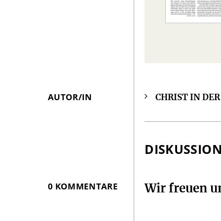
AUTOR/IN
CHRIST IN DE
Überschrift
Artikel-
Infos
DISKUSSIO
0 KOMMENTARE
Wir freuen 