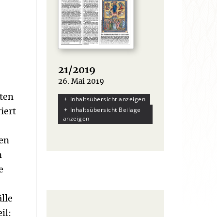
21/2019
26. Mai 2019
:
ten
Inhaltsübersicht anzeigen
Inhaltsübersicht Beilage
iert
anzeigen
uen
m
e
lle
il: