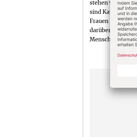
stehen vor den Ki
sind Katholikinne
Frauen an Dienst
darüber entscheid
Menschen für da