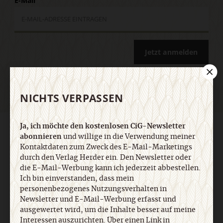
E-Mail
Jetzt anmelden
NICHTS VERPASSEN
Ja, ich möchte den kostenlosen CiG-Newsletter
AGB und Widerrufsbelehrung
Datenschutz
Barrierefreiheit
abonnieren
und willige in die Verwendung meiner
Impressum
Kontaktdaten zum Zweck des E-Mail-Marketings
durch den Verlag Herder ein. Den Newsletter oder
die E-Mail-Werbung kann ich jederzeit abbestellen.
Vertrag widerrufen
Abo online kündigen
Ich bin einverstanden, dass mein
personenbezogenes Nutzungsverhalten in
Newsletter und E-Mail-Werbung erfasst und
ausgewertet wird, um die Inhalte besser auf meine
Interessen auszurichten. Über einen Link in