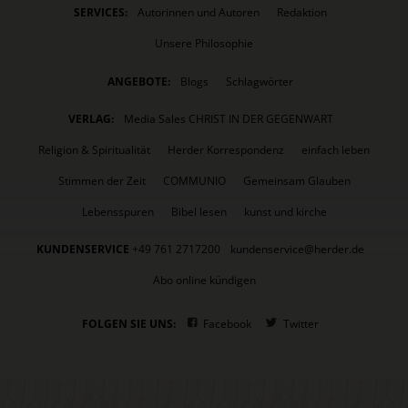
SERVICES:
Autorinnen und Autoren
Redaktion
Unsere Philosophie
ANGEBOTE:
Blogs
Schlagwörter
VERLAG:
Media Sales CHRIST IN DER GEGENWART
Religion & Spiritualität
Herder Korrespondenz
einfach leben
Stimmen der Zeit
COMMUNIO
Gemeinsam Glauben
Lebensspuren
Bibel lesen
kunst und kirche
KUNDENSERVICE
+49 761 2717200
kundenservice@herder.de
Abo online kündigen
FOLGEN SIE UNS:
Facebook
Twitter