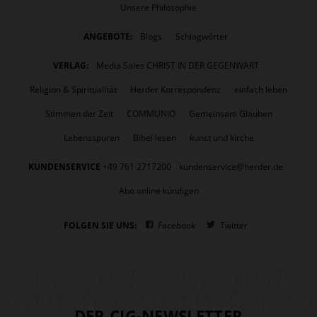
Unsere Philosophie
ANGEBOTE:
Blogs
Schlagwörter
VERLAG:
Media Sales CHRIST IN DER GEGENWART
Religion & Spiritualität
Herder Korrespondenz
einfach leben
Stimmen der Zeit
COMMUNIO
Gemeinsam Glauben
Lebensspuren
Bibel lesen
kunst und kirche
KUNDENSERVICE
+49 761 2717200
kundenservice@herder.de
Abo online kündigen
FOLGEN SIE UNS:
Facebook
Twitter
DER CIG-NEWSLETTER