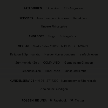
KATEGORIEN:
CIG online
CIG Ausgaben
SERVICES:
Autorinnen und Autoren
Redaktion
Unsere Philosophie
ANGEBOTE:
Blogs
Schlagwörter
VERLAG:
Media Sales CHRIST IN DER GEGENWART
Religion & Spiritualität
Herder Korrespondenz
einfach leben
Stimmen der Zeit
COMMUNIO
Gemeinsam Glauben
Lebensspuren
Bibel lesen
kunst und kirche
KUNDENSERVICE
+49 761 2717200
kundenservice@herder.de
Abo online kündigen
FOLGEN SIE UNS:
Facebook
Twitter