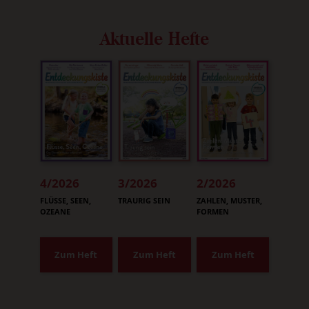
Aktuelle Hefte
4/2026
3/2026
2/2026
:
:
:
FLÜSSE, SEEN,
TRAURIG SEIN
ZAHLEN, MUSTER,
OZEANE
FORMEN
Zum Heft
Zum Heft
Zum Heft