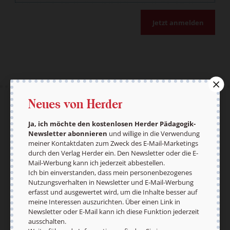
Jetzt anmelden
Neues von Herder
AGB und Widerrufsbelehrung
Datenschutz
Barrierefreiheit
Impressum
Ja, ich möchte den kostenlosen Herder Pädagogik-
Newsletter abonnieren
und willige in die Verwendung
meiner Kontaktdaten zum Zweck des E-Mail-Marketings
durch den Verlag Herder ein. Den Newsletter oder die E-
Mail-Werbung kann ich jederzeit abbestellen.
Vertrag widerrufen
Abo online kündigen
Ich bin einverstanden, dass mein personenbezogenes
Nutzungsverhalten in Newsletter und E-Mail-Werbung
erfasst und ausgewertet wird, um die Inhalte besser auf
meine Interessen auszurichten. Über einen Link in
Newsletter oder E-Mail kann ich diese Funktion jederzeit
ausschalten.