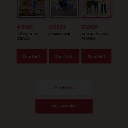
4/2026
3/2026
2/2026
:
:
:
FLÜSSE, SEEN,
TRAURIG SEIN
ZAHLEN, MUSTER,
OZEANE
FORMEN
Zum Heft
Zum Heft
Zum Heft
Alle Hefte
Abo bestellen