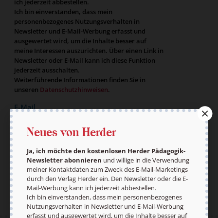
ich jederzeit abbestellen.
Ich bin einverstanden, dass mein
personenbezogenes Nutzungsverhalten in
Newsletter und E-Mail-Werbung erfasst und
ausgewertet wird, um die Inhalte besser auf
meine Interessen auszurichten. Über einen Link in
Newsletter oder E-Mail kann ich diese Funktion
jederzeit ausschalten.
Weiterführende Informationen finden Sie in
unseren
Datenschutzhinweisen
.
E-Mail
Neues von Herder
Ja, ich möchte den kostenlosen Herder Pädagogik-
Jetzt anmelden
Newsletter abonnieren
und willige in die Verwendung
meiner Kontaktdaten zum Zweck des E-Mail-Marketings
durch den Verlag Herder ein. Den Newsletter oder die E-
Mail-Werbung kann ich jederzeit abbestellen.
Ich bin einverstanden, dass mein personenbezogenes
Nutzungsverhalten in Newsletter und E-Mail-Werbung
erfasst und ausgewertet wird, um die Inhalte besser auf