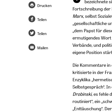
bezeichnete si
Drucken
Fortschreibung der 
Marx
, selbst Sozia
Teilen
„gesellschaftliche u
„dem Papst für dies
Teilen
ermutigendes Wort d
Verbände, und politi
Mailen
eigene Position stär
Die Kommentare in d
kritisierte in der Fr
Enzyklika „hermetis
Selbstgespräch“. In
Drobinski
, es fehle
routiniert“, ein „s
„Enttäuschung“. Der