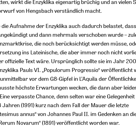
n, wirkt die Enzyklika eigenartig brüchig und an vielen S
Vorwurf von Hengsbach verständlich macht.
die Aufnahme der Enzyklika auch dadurch belastet, dass
angekündigt und dann mehrmals verschoben wurde – zule
anzmarktkrise, die noch berücksichtigt werden müsse, od
setzung ins Lateinische, die aber immer noch nicht vorlie
r offizielle Text wäre. Ursprünglich sollte sie im Jahr 2
nzyklika Pauls VI. „Populorum Progressio“ veröffentlicht
 unmittelbar vor dem G8-Gipfel in L’Aquila der Öffentlichke
musste höchste Erwartungen wecken, die dann aber leide
Eine verpasste Chance, denn selten war eine Gelegenheit
18 Jahren (1991) kurz nach dem Fall der Mauer die letzte
ntesimus annus“ von Johannes Paul II. im Gedenken an di
 „Rerum Novarum“ (1891) veröffentlicht worden war.