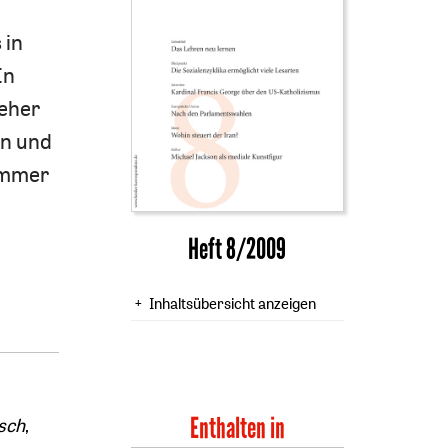
 in
In
 eher
en und
immer
Heft 8/2009
Inhaltsübersicht anzeigen
Enthalten in
tsch
,