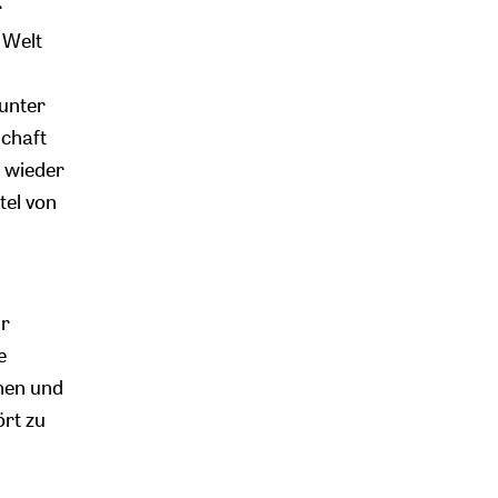
r
 Welt
unter
chaft
 wieder
tel von
ir
e
ehen und
ört zu