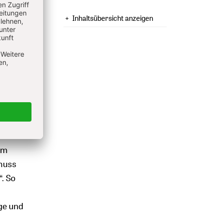
zlich
Inhaltsübersicht anzeigen
nweise
ut
itet an
acientes
ka
 um
 muss
“. So
age und