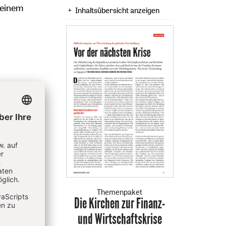
 einem
Inhaltsübersicht anzeigen
ektüre
en für
t.
ruck –,
 vom
nato
Themenpaket
en
Die Kirchen zur Finanz-
:
ber
und Wirtschaftskrise