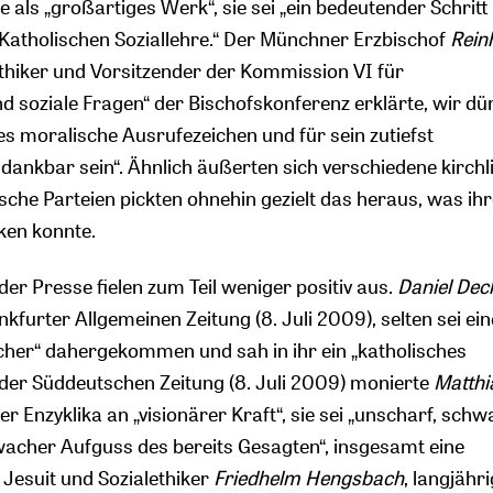
e als „großartiges Werk“, sie sei „ein bedeutender Schritt 
Katholischen Soziallehre.“ Der Münchner Erzbischof
Rein
lethiker und Vorsitzender der Kommission VI für
nd soziale Fragen“ der Bischofskonferenz erklärte, wir dü
es moralische Ausrufezeichen und für sein zutiefst
ankbar sein“. Ähnlich äußerten sich verschiedene kirchl
sche Parteien pickten ohnehin gezielt das heraus, was ih
ken konnte.
er Presse fielen zum Teil weniger positiv aus.
Daniel Dec
ankfurter Allgemeinen Zeitung (8. Juli 2009), selten sei ein
cher“ dahergekommen und sah in ihr ein „katholisches
 der Süddeutschen Zeitung (8. Juli 2009) monierte
Matthi
 der Enzyklika an „visionärer Kraft“, sie sei „unscharf, sc
chwacher Aufguss des bereits Gesagten“, insgesamt eine
 Jesuit und Sozialethiker
Friedhelm Hengsbach
, langjähr