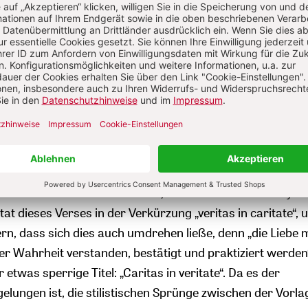
 Entwurf dem Papst nicht theologisch und nicht grundsät
lage eingerahmt und gelegentlich unterbrochen durch Hi
 Papst besonders am Herzen liegen: Glaube, Vernunft,
 Wahrheit.
iese Rahmung nimmt Bezug auf Epheserbrief 4,15, wo – la
– Paulus die Christen auffordert, sich „von der Liebe gele
en“. In der lateinischen Vulgata steht: „Veritatem autem f
„die Wahrheit aber in Liebe zu tun“). In Nummer 2 der Enzykli
itat dieses Verses in der Verkürzung „veritas in caritate“,
ern, dass sich dies auch umdrehen ließe, denn „die Liebe
der Wahrheit verstanden, bestätigt und praktiziert werden
 etwas sperrige Titel: „Caritas in veritate“. Da es der
elungen ist, die stilistischen Sprünge zwischen der Vorl