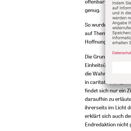
offenbar war dieser
genug.
So wurde diese Vor
auf Themen, die dem
Hoffnung, Liebe und
Die Grundidee für d
Einheitsübersetzung 
die Wahrheit zu halt
in caritate (...).“ (
findet sich nur ein Z
daraufhin zu erläut
ihrerseits im Licht 
erklärt sich auch der
Endredaktion nicht g