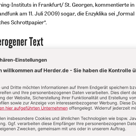
ning-Instituts in Frankfurt/ St. Georgen, kommentierte in
ndfunk am 11. Juli 2009) sogar, die Enzyklika sei „formal
ches Schrottpapier“.
terogener Text
unterschiedlichen Einschätzungen kommen? Haben die
das gleiche Dokument gelesen? Sicherlich gibt es in der L
schiedliche Perspektiven und Interessen. Eine der Ursach
t aber darin, dass der Text selbst in sich sehr heterogen is
t – und wortstatistische Analysen bestätigen diesen Eind
rlich der Gedanke auf, dass
Benedikt XVI.
ein vermutlich
 Gerechtigkeit und Frieden unter Leitung des Kardinals
Re
rbeiteter Text mit einer Vielzahl von Aussagen zu aktuell
möglichen Lösungsperspektiven vorgelegt worden ist. A