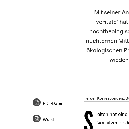
Mit seiner An
veritate“ ha
hochtheologisc
nüchternen Mitt
ökologischen P
wieder
Herder Korrespondenz 8/2
PDF-Datei
S
elten hat eine
Word
Vorsitzende d