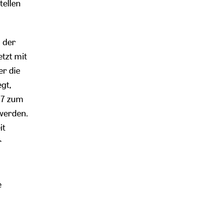
tellen
 der
tzt mit
er die
gt,
007 zum
 werden.
it
r
e