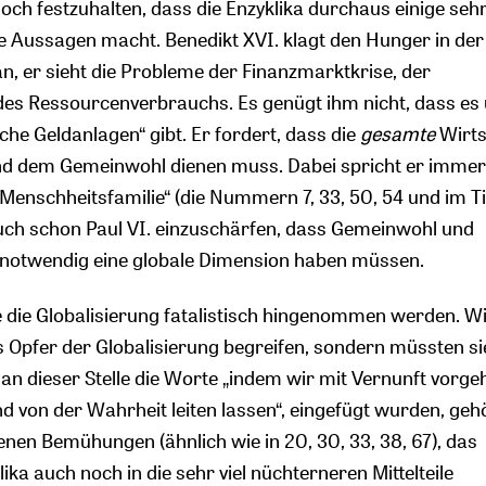
jedoch festzuhalten, dass die Enzyklika durchaus einige seh
ge Aussagen macht. Benedikt XVI. klagt den Hunger in der
n, er sieht die Probleme der Finanzmarktkrise, der
des Ressourcenverbrauchs. Es genügt ihm nicht, dass es 
he Geldanlagen“ gibt. Er fordert, dass die
gesamte
Wirts
und dem Gemeinwohl dienen muss. Dabei spricht er immer
 Menschheitsfamilie“ (die Nummern 7, 33, 50, 54 und im Ti
auch schon Paul VI. einzuschärfen, dass Gemeinwohl und
 notwendig eine globale Dimension haben müssen.
fe die Globalisierung fatalistisch hingenommen werden. W
ls Opfer der Globalisierung begreifen, sondern müssten si
 an dieser Stelle die Worte „indem wir mit Vernunft vorg
d von der Wahrheit leiten lassen“, eingefügt wurden, geh
nen Bemühungen (ähnlich wie in 20, 30, 33, 38, 67), das
ika auch noch in die sehr viel nüchterneren Mittelteile