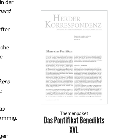
in der
hard
rften
iche
re
kers
e
as
Themenpaket
hwammig,
Das Pontifikat Benedikts
:
XVI.
iger