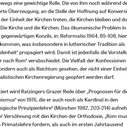
wegs eine gewichtige Rolle. Die von ihm noch während d
erte Überzeugung, an die Stelle der Hoffnung auf Konvers
der Einheit der Kirchen treten, die Kirchen bleiben und d
. Die Kirche und die Kirchen. Das ökumenische Problem in
gegenwärtigen Konzils, in: Reformatio 1964, 85–108, hier
ommen, was insbesondere in lutherischer Tradition als
enheit“ propagiert wird. Damit ist jedenfalls die Vorstel
hr nach Rom“ verabschiedet. Die Vielfalt der Konfessionen
sondern auch als Reichtum gesehen, der nicht einer Einheit
ralistischen Kirchenregierung geopfert werden darf.
tiert wird Ratzingers Grazer Rede über „Prognosen für di
smus“ von 1976, die er auch noch als Kardinal in den
gische Prinzipienlehre“ (München 1982, 203–214) aufn
 zur Versöhnung mit den Kirchen der Orthodoxie, „Rom m
 Primatslehre fordern, als auch im ersten Jahrtausend