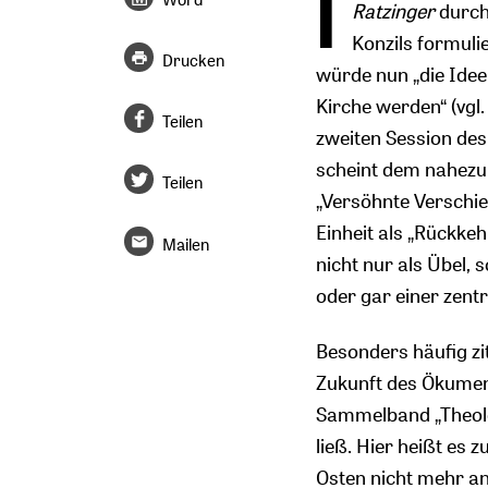
I
Ratzinger
durch
Konzils formuli
Drucken
würde nun „die Idee 
Kirche werden“ (vgl
Teilen
zweiten Session des 
scheint dem nahezuk
Teilen
„Versöhnte Verschied
Einheit als „Rückke
Mailen
nicht nur als Übel, 
oder gar einer zent
Besonders häufig zi
Zukunft des Ökumeni
Sammelband „Theolo
ließ. Hier heißt es
Osten nicht mehr an