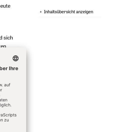
heute
Inhaltsübersicht anzeigen
d sich
ten
retisch
ich
ie
ander
h, dass
n