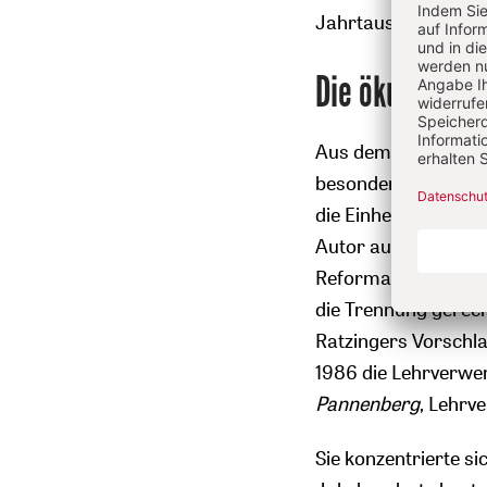
Jahrtausends entzün
Die ökumenisc
Aus dem gleichen Vo
besonders die Überl
die Einheit bedarf d
Autor ausdrücklich 
Reformation, weil „d
die Trennung gerecht
Ratzingers Vorschla
1986 die Lehrverwer
Pannenberg
, Lehrv
Sie konzentrierte s