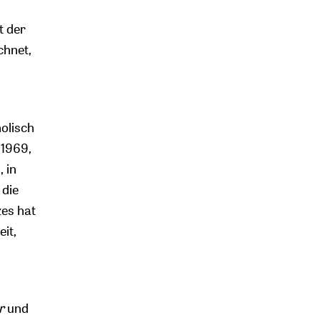
t der
chnet,
n
holisch
 1969,
, in
 die
zes hat
it,
r
und