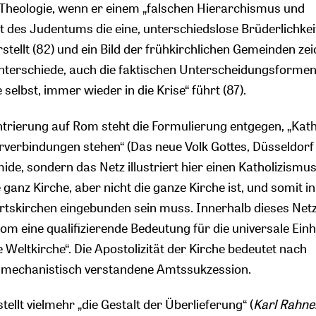
e Theologie, wenn er einem „falschen Hierarchismus und
 des Judentums die eine, unterschiedslose Brüderlichkei
tellt (82) und ein Bild der frühkirchlichen Gemeinden zei
nterschiede, auch die faktischen Unterscheidungsforme
 selbst, immer wieder in die Krise“ führt (87).
entrierung auf Rom steht die Formulierung entgegen, „Kat
Querverbindungen stehen“ (Das neue Volk Gottes, Düsseldorf
mide, sondern das Netz illustriert hier einen Katholizismus
ganz Kirche, aber nicht die ganze Kirche ist, und somit in
tskirchen eingebunden sein muss. Innerhalb dieses Net
om eine qualifizierende Bedeutung für die universale Einhe
ie Weltkirche“. Die Apostolizität der Kirche bedeutet nach
e mechanistisch verstandene Amtssukzession.
ellt vielmehr „die Gestalt der Überlieferung“ (
Karl
Rahne