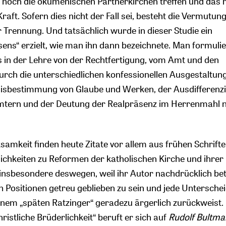
 noch die ökumenischen Partnerkirchen treffen und das 
aft. Sofern dies nicht der Fall sei, besteht die Vermutun
r Trennung. Und tatsächlich wurde in dieser Studie ein
sens“ erzielt, wie man ihn dann bezeichnete. Man formulie
 in der Lehre von der Rechtfertigung, vom Amt und den
rch die unterschiedlichen konfessionellen Ausgestaltun
tnisbestimmung von Glaube und Werken, der Ausdifferenz
mtern und der Deutung der Realpräsenz im Herrenmahl n
mkeit finden heute Zitate vor allem aus frühen Schrift
lichkeiten zu Reformen der katholischen Kirche und ihrer
nsbesondere deswegen, weil ihr Autor nachdrücklich bet
n Positionen getreu geblieben zu sein und jede Untersche
einem „späten Ratzinger“ geradezu ärgerlich zurückweist. 
hristliche Brüderlichkeit“ beruft er sich auf
Rudolf
Bultma