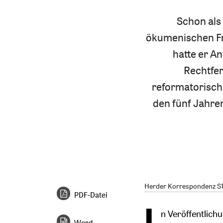
Schon als 
ökumenischen Fr
hatte er A
Rechtfer
reformatorisch
den fünf Jahren
Herder Korrespondenz S1/2
PDF-Datei
n Veröffentlich
Word