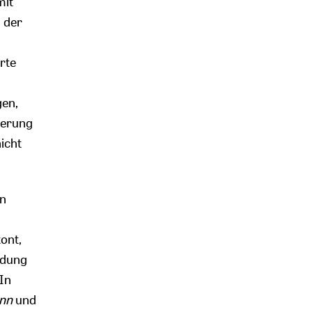
mit
g der
rte
gen,
ierung
icht
en
ont,
idung
In
nn
und