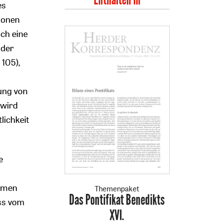
es
ionen
och eine
 der
 105),
lung von
 wird
lichkeit
e
ehmen
Themenpaket
Das Pontifikat Benedikts
:
uss vom
XVI.