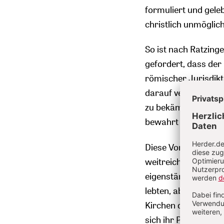
formuliert und gele
christlich unmöglic
So ist nach Ratzing
gefordert, dass de
römischer Jurisdikt
darauf verzichtet, 
zu bekämpfen“ und de
bewahrt hat, als re
Diese Vorstellung h
weitreichende Erwa
eigenständiger Patr
lebten, aber faktisc
Kirchen der Reformat
sich ihr Protest ge