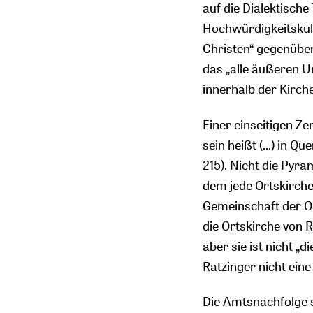
auf die Dialektisch
Hochwürdigkeitskult
Christen“ gegenübers
das „alle äußeren U
innerhalb der Kirche
Einer einseitigen Z
sein heißt (...) in 
215). Nicht die Pyra
dem jede Ortskirche 
Gemeinschaft der Or
die Ortskirche von R
aber sie ist nicht „d
Ratzinger nicht ein
Die Amtsnachfolge st