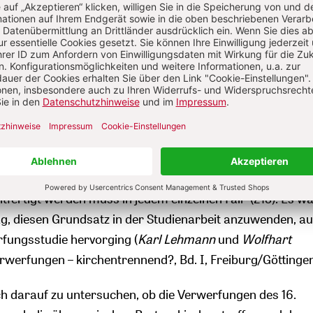
det hatte.
he Methodologie befruchtet
rtrag Ratzingers stammt die Formulierung, die inzwisch
egungen zur ökumenischen Methodologie befruchtet hat,
er Rechtfertigung, sondern die Trennung“ (211). Dies gilt, w
betonte, auch für das Verhältnis zu den Kirchen der
ie Einheit ein vordringliches Gut ist, das Opfer verlangt,
fertigt werden muss in jedem einzelnen Fall“ (213). Es w
g, diesen Grundsatz in der Studienarbeit anzuwenden, au
fungsstudie hervorging (
Karl
Lehmann
und
Wolfhart
erwerfungen – kirchentrennend?, Bd. I, Freiburg/Göttinge
ich darauf zu untersuchen, ob die Verwerfungen des 16.