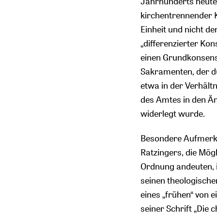
Jahrhunderts heute
kirchentrennender Kr
Einheit und nicht de
„differenzierter Kon
einen Grundkonsens
Sakramenten, der du
etwa in der Verhäl
des Amtes in den Ä
widerlegt wurde.
Besondere Aufmerksa
Ratzingers, die Mög
Ordnung andeuten, i
seinen theologische
eines „frühen“ von 
seiner Schrift „Die c