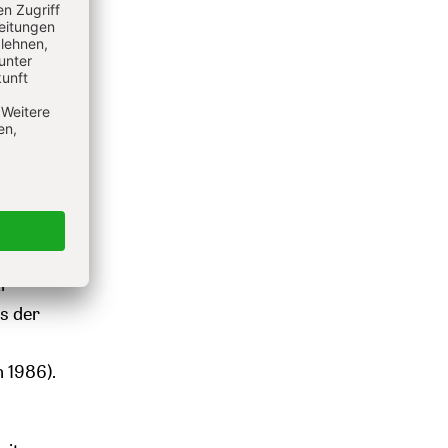
en
 „nicht
ie der
 während
ar
s der
n 1986).