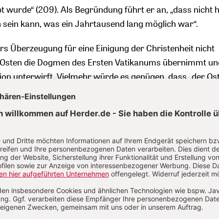
bt wurde“ (209). Als Begründung führt er an, „dass nicht 
h sein kann, was ein Jahrtausend lang möglich war“.
ers Überzeugung für eine Einigung der Christenheit nicht
r Osten die Dogmen des Ersten Vatikanums übernimmt un
ion unterwirft. Vielmehr würde es genügen, dass „der Os
die westliche Entwicklung des zweiten Jahrtausends als hä
r Westen „die Kirche des Ostens in der Gestalt, die sie s
chtgläubig und rechtmäßig anerkennt“ (209).
at in ökumenisch aufgeschlossenen Kreisen der Orthodox
rtungen erweckt, dass Rom das altkirchliche System
iarchate akzeptieren könnte, die in Gemeinschaft mitein
h nie unter römischer Jurisdiktion standen. Doch auch die
ion fühlten sich angesprochen, denn es ist offensichtlic
gen Rom an den Entwicklungen des Papsttums des zweite