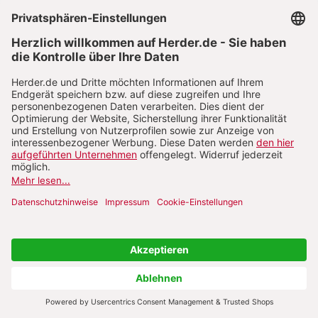
mehr versteht (…). Das hat das Vertrauen in die
Banken erschüttert.“
Bei der Suche nach einer neuen Balance zwischen
Politik und Wirtschaft spielen die Finanzmärkte eine
besondere Rolle. Denn zum einen hat die
Abkoppelung der oft exorbitanten Profite von der
Haftung für die damit verbundenen Risiken auf
diesen Märkten Dimensionen erreicht, die die Frage
nach der Gemeinwohlbindung des Privateigentums
neu stellen. Zum anderen aber hat die Finanzkrise in
erschreckender Weise deutlich gemacht, in
welchem Ausmaß politische Entscheidungen heute
von den Finanzmärkten abhängig sind. Allein durch
ihre schiere Größe haben einzelne Finanzinstitute
ein Erpressungspotenzial, dem sich ganze Staaten