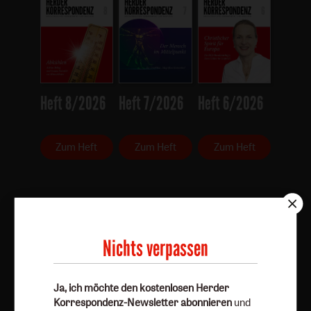
Heft 8/2026
Heft 7/2026
Heft 6/2026
Zum Heft
Zum Heft
Zum Heft
Alle Hefte
Nichts verpassen
Abo bestellen
Ja, ich möchte den kostenlosen Herder
Korrespondenz-Newsletter abonnieren
und