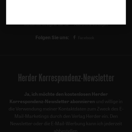
Römische Quartalschrift
Kundenservice
+49 761 2717200
kundenservice@herder.de
Abo online kündigen
Folgen Sie uns:
Facebook
Herder Korrespondenz-Newsletter
Ja, ich möchte den kostenlosen Herder
Korrespondenz-Newsletter abonnieren
und willige in
die Verwendung meiner Kontaktdaten zum Zweck des E-
Mail-Marketings durch den Verlag Herder ein. Den
Newsletter oder die E-Mail-Werbung kann ich jederzeit
abbestellen.