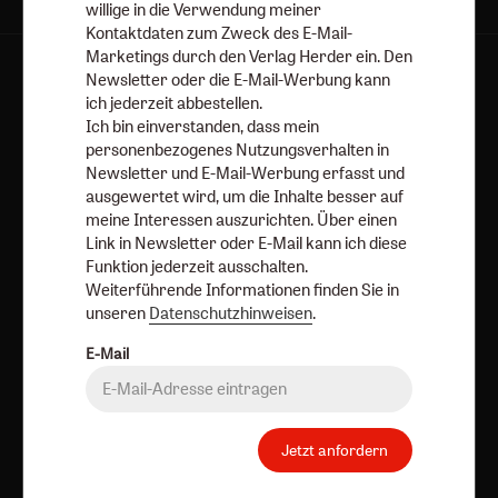
willige in die Verwendung meiner
Kontaktdaten zum Zweck des E-Mail-
Marketings durch den Verlag Herder ein. Den
Kategorien:
Newsletter oder die E-Mail-Werbung kann
Online
Hefte
Dossiers
Bücher
Abos
ich jederzeit abbestellen.
Services:
Über uns
Autorinnen und Autoren
Porträts
Ich bin einverstanden, dass mein
personenbezogenes Nutzungsverhalten in
Redaktion
Newsletter und E-Mail-Werbung erfasst und
ausgewertet wird, um die Inhalte besser auf
Angebote:
Umfragen
meine Interessen auszurichten. Über einen
Verlag:
Link in Newsletter oder E-Mail kann ich diese
Media Sales Herder Korrespondenz
Funktion jederzeit ausschalten.
Religion & Spiritualität
Theologie & Pastoral
Weiterführende Informationen finden Sie in
CHRIST IN DER GEGENWART
einfach leben
unseren
Datenschutzhinweisen
.
Stimmen der Zeit
COMMUNIO
Gottesdienst
E-Mail
Ideenwerkstatt Gottesdienste
Pastoralblätter
Anzeiger für die Seelsorge
Forum Weltkirche
Gemeinsam Glauben
Lebensspuren
Bibel lesen
Jetzt anfordern
kunst und kirche
Biblische Notizen
Diakonia