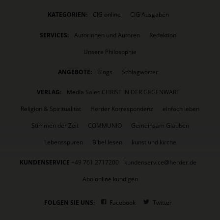
KATEGORIEN:
CIG online
CIG Ausgaben
SERVICES:
Autorinnen und Autoren
Redaktion
Unsere Philosophie
ANGEBOTE:
Blogs
Schlagwörter
VERLAG:
Media Sales CHRIST IN DER GEGENWART
Religion & Spiritualität
Herder Korrespondenz
einfach leben
Stimmen der Zeit
COMMUNIO
Gemeinsam Glauben
Lebensspuren
Bibel lesen
kunst und kirche
KUNDENSERVICE
+49 761 2717200
kundenservice@herder.de
Abo online kündigen
FOLGEN SIE UNS:
Facebook
Twitter