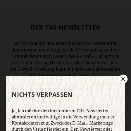
DER CIG-NEWSLETTER
Ja, ich möchte den kostenlosen CiG-Newsletter
abonnieren
und willige in die Verwendung meiner
Kontaktdaten zum Zweck des E-Mail-Marketings
durch den Verlag Herder ein. Den Newsletter oder
die E-Mail-Werbung kann ich jederzeit abbestellen.
Ich bin einverstanden, dass mein
personenbezogenes Nutzungsverhalten in
Newsletter und E-Mail-Werbung erfasst und
NICHTS VERPASSEN
ausgewertet wird, um die Inhalte besser auf meine
Interessen auszurichten. Über einen Link in
Newsletter oder E-Mail kann ich diese Funktion
Ja, ich möchte den kostenlosen CiG-Newsletter
jederzeit ausschalten. Weiterführende
abonnieren
und willige in die Verwendung meiner
Informationen finden Sie in unseren
Kontaktdaten zum Zweck des E-Mail-Marketings
Datenschutzhinweisen
.
durch den Verlag Herder ein. Den Newsletter oder