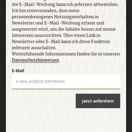
die E-Mail-Werbung kann ich jederzeit abbestellen.
Ich bin einverstanden, dass mein
E-Mail
personenbezogenes Nutzungsverhalten in
Newsletter und E-Mail-Werbung erfasst und
ausgewertet wird, um die Inhalte besser auf meine
Interessen auszurichten. Über einen Link in
Newsletter oder E-Mail kann ich diese Funktion
Jetzt anmelden
jederzeit ausschalten.
Weiterführende Informationen finden Sie in unseren
Datenschutzhinweisen
.
E-Mail
AGB und Widerrufsbelehrung
Datenschutz
Barrierefreiheit
Impressum
Jetzt anfordern
Vertrag widerrufen
Abo online kündigen