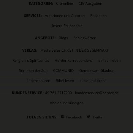
KATEGORIEN:
CIG online
CIG Ausgaben
SERVICES:
Autorinnen und Autoren
Redaktion
Unsere Philosophie
ANGEBOTE:
Blogs
Schlagwörter
VERLAG:
Media Sales CHRIST IN DER GEGENWART
Religion & Spiritualität
Herder Korrespondenz
einfach leben
Stimmen der Zeit
COMMUNIO
Gemeinsam Glauben
Lebensspuren
Bibel lesen
kunst und kirche
KUNDENSERVICE
+49 761 2717200
kundenservice@herder.de
Abo online kündigen
FOLGEN SIE UNS:
Facebook
Twitter