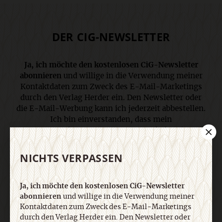
DER CIG-NEWSLETTER
Ja, ich möchte den kostenlosen CiG-Newsletter
abonnieren
und willige in die Verwendung meiner
Kontaktdaten zum Zweck des E-Mail-Marketings
durch den Verlag Herder ein. Den Newsletter oder
die E-Mail-Werbung kann ich jederzeit abbestellen.
Ich bin einverstanden, dass mein
personenbezogenes Nutzungsverhalten in
Newsletter und E-Mail-Werbung erfasst und
ausgewertet wird, um die Inhalte besser auf meine
NICHTS VERPASSEN
Interessen auszurichten. Über einen Link in
Newsletter oder E-Mail kann ich diese Funktion
jederzeit ausschalten. Weiterführende
Ja, ich möchte den kostenlosen CiG-Newsletter
Informationen finden Sie in unseren
abonnieren
und willige in die Verwendung meiner
Kontaktdaten zum Zweck des E-Mail-Marketings
Datenschutzhinweisen
.
durch den Verlag Herder ein. Den Newsletter oder