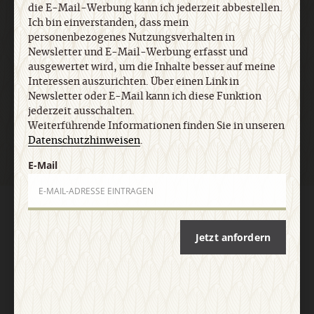
die E-Mail-Werbung kann ich jederzeit abbestellen.
Ich bin einverstanden, dass mein
E-Mail
personenbezogenes Nutzungsverhalten in
Newsletter und E-Mail-Werbung erfasst und
ausgewertet wird, um die Inhalte besser auf meine
Interessen auszurichten. Über einen Link in
Newsletter oder E-Mail kann ich diese Funktion
Jetzt anmelden
jederzeit ausschalten.
Weiterführende Informationen finden Sie in unseren
Datenschutzhinweisen
.
E-Mail
AGB und Widerrufsbelehrung
Datenschutz
Barrierefreiheit
Impressum
Jetzt anfordern
Vertrag widerrufen
Abo online kündigen