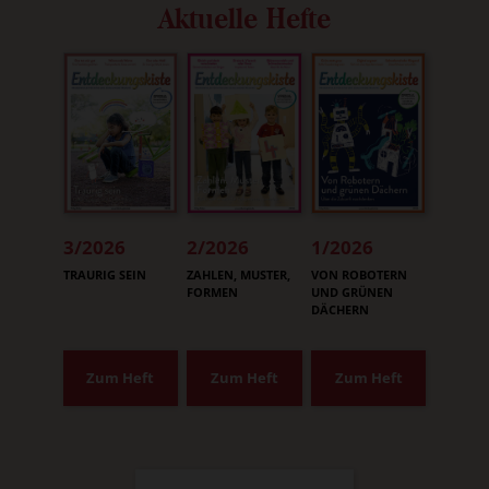
Aktuelle Hefte
3/2026
2/2026
1/2026
:
:
:
TRAURIG SEIN
ZAHLEN, MUSTER,
VON ROBOTERN
FORMEN
UND GRÜNEN
DÄCHERN
Zum Heft
Zum Heft
Zum Heft