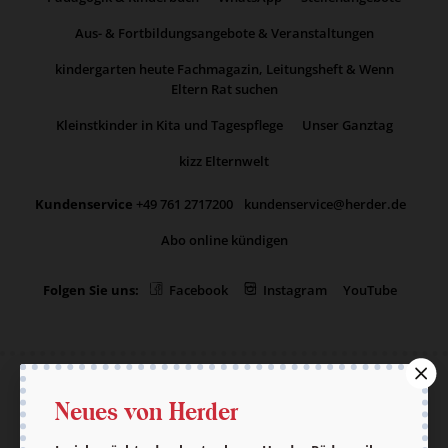
Aus- & Fortbildungsangebote & Veranstaltungen
kindergarten heute Fachmagazin, Leitungsheft & Wenn
Eltern Rat suchen
Kleinstkinder in Kita und Tagespflege
Unser Ganztag
kizz Elternwelt
Kundenservice
+49 761 2717200
kundenservice@herder.de
Abo online kündigen
Folgen Sie uns:
Facebook
Instagram
YouTube
Neues von Herder
Der pädagogische Ratgeber