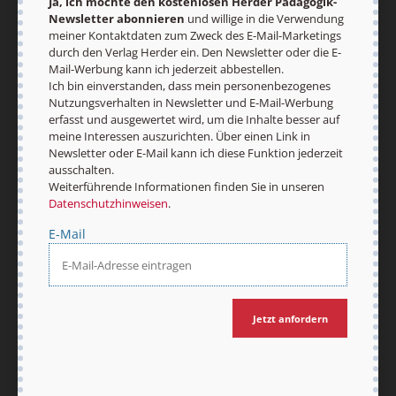
Ja, ich möchte den kostenlosen Herder Pädagogik-
Ja, ich möchte den kostenlosen HERDER-
Newsletter abonnieren
und willige in die Verwendung
Pädagogik-Newsletter abonnieren
und willige in
meiner Kontaktdaten zum Zweck des E-Mail-Marketings
die Verwendung meiner Kontaktdaten zum Zweck
durch den Verlag Herder ein. Den Newsletter oder die E-
des E-Mail-Marketings durch den Verlag Herder
Mail-Werbung kann ich jederzeit abbestellen.
Ich bin einverstanden, dass mein personenbezogenes
ein. Den Newsletter oder die E-Mail-Werbung kann
Nutzungsverhalten in Newsletter und E-Mail-Werbung
ich jederzeit abbestellen.
erfasst und ausgewertet wird, um die Inhalte besser auf
Ich bin einverstanden, dass mein
meine Interessen auszurichten. Über einen Link in
personenbezogenes Nutzungsverhalten in
Newsletter oder E-Mail kann ich diese Funktion jederzeit
Newsletter und E-Mail-Werbung erfasst und
ausschalten.
ausgewertet wird, um die Inhalte besser auf
Weiterführende Informationen finden Sie in unseren
meine Interessen auszurichten. Über einen Link in
Datenschutzhinweisen
.
Newsletter oder E-Mail kann ich diese Funktion
jederzeit ausschalten.
E-Mail
Weiterführende Informationen finden Sie in
unseren
Datenschutzhinweisen
.
E-Mail
Jetzt anfordern
Jetzt anmelden