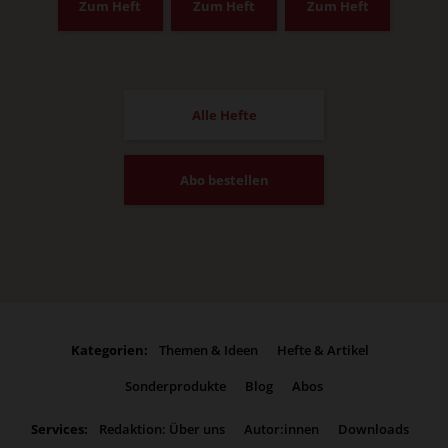
Zum Heft
Zum Heft
Zum Heft
Alle Hefte
Abo bestellen
Kategorien:
Themen & Ideen
Hefte & Artikel
Sonderprodukte
Blog
Abos
Services:
Redaktion: Über uns
Autor:innen
Downloads