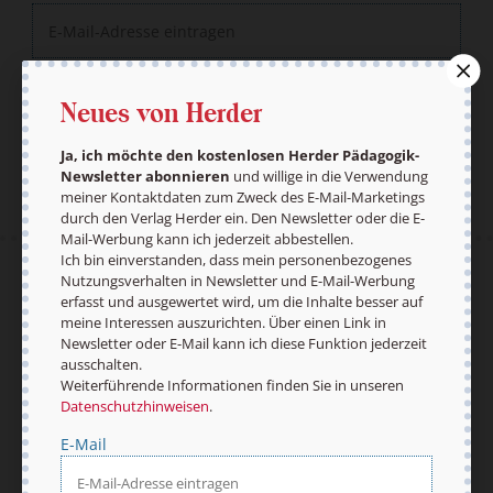
Jetzt anmelden
Neues von Herder
Ja, ich möchte den kostenlosen Herder Pädagogik-
Newsletter abonnieren
und willige in die Verwendung
meiner Kontaktdaten zum Zweck des E-Mail-Marketings
durch den Verlag Herder ein. Den Newsletter oder die E-
Mail-Werbung kann ich jederzeit abbestellen.
Ich bin einverstanden, dass mein personenbezogenes
Nutzungsverhalten in Newsletter und E-Mail-Werbung
AGB und Widerrufsbelehrung
Datenschutz
erfasst und ausgewertet wird, um die Inhalte besser auf
Barrierefreiheit
Impressum
meine Interessen auszurichten. Über einen Link in
Newsletter oder E-Mail kann ich diese Funktion jederzeit
ausschalten.
Weiterführende Informationen finden Sie in unseren
Datenschutzhinweisen
.
Vertrag widerrufen
Abo online kündigen
E-Mail