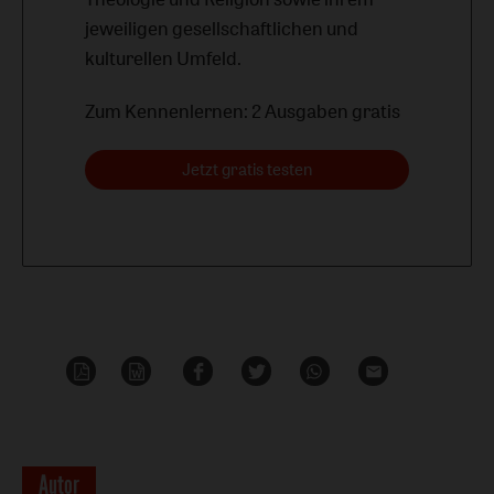
jeweiligen gesellschaftlichen und
kulturellen Umfeld.
Zum Kennenlernen: 2 Ausgaben gratis
Jetzt gratis testen
PDF-
Word
Teilen
Teilen
Whatsapp
Mailen
Datei
Überschrift
Autor