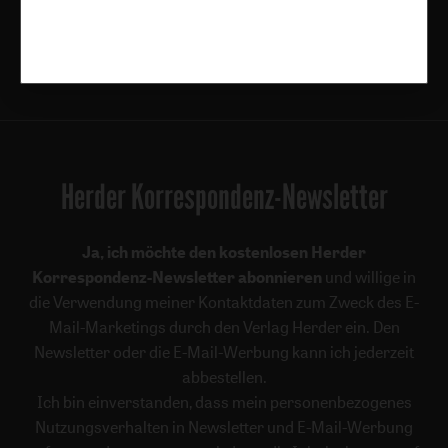
kundenservice@herder.de
Abo online kündigen
Folgen Sie uns:
Facebook
Herder Korrespondenz-Newsletter
Ja, ich möchte den kostenlosen Herder
Korrespondenz-Newsletter abonnieren
und willige in
die Verwendung meiner Kontaktdaten zum Zweck des E-
Mail-Marketings durch den Verlag Herder ein. Den
Newsletter oder die E-Mail-Werbung kann ich jederzeit
abbestellen.
Ich bin einverstanden, dass mein personenbezogenes
Nutzungsverhalten in Newsletter und E-Mail-Werbung