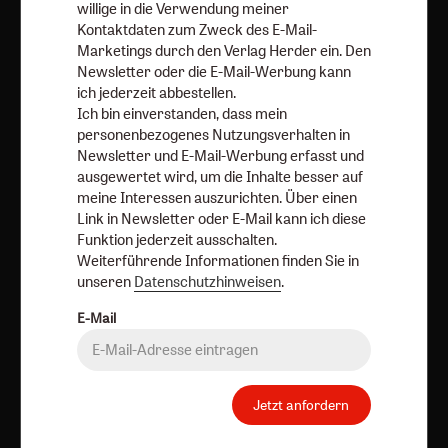
Kategorien:
Online
Hefte
Dossiers
Bücher
Abos
willige in die Verwendung meiner
Kontaktdaten zum Zweck des E-Mail-
Services:
Über uns
Autorinnen und Autoren
Porträts
Marketings durch den Verlag Herder ein. Den
Newsletter oder die E-Mail-Werbung kann
Redaktion
ich jederzeit abbestellen.
Angebote:
Ich bin einverstanden, dass mein
Umfragen
personenbezogenes Nutzungsverhalten in
Verlag:
Media Sales Herder Korrespondenz
Newsletter und E-Mail-Werbung erfasst und
ausgewertet wird, um die Inhalte besser auf
Religion & Spiritualität
Theologie & Pastoral
meine Interessen auszurichten. Über einen
CHRIST IN DER GEGENWART
einfach leben
Link in Newsletter oder E-Mail kann ich diese
Funktion jederzeit ausschalten.
Stimmen der Zeit
COMMUNIO
Gottesdienst
Weiterführende Informationen finden Sie in
Ideenwerkstatt Gottesdienste
Pastoralblätter
unseren
Datenschutzhinweisen
.
Anzeiger für die Seelsorge
Forum Weltkirche
E-Mail
Gemeinsam Glauben
Lebensspuren
Bibel lesen
kunst und kirche
Biblische Notizen
Diakonia
Römische Quartalschrift
Jetzt anfordern
Kundenservice
+49 761 2717200