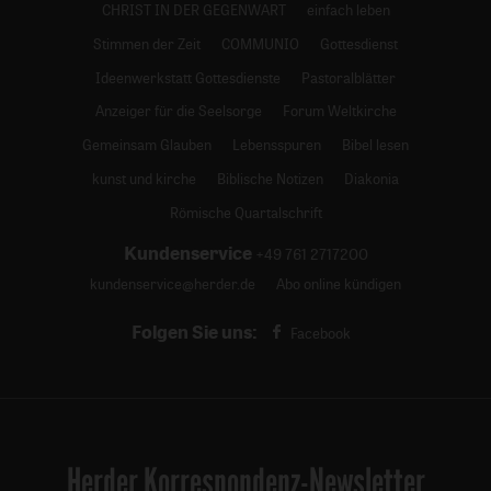
CHRIST IN DER GEGENWART
einfach leben
Stimmen der Zeit
COMMUNIO
Gottesdienst
Ideenwerkstatt Gottesdienste
Pastoralblätter
Anzeiger für die Seelsorge
Forum Weltkirche
Gemeinsam Glauben
Lebensspuren
Bibel lesen
kunst und kirche
Biblische Notizen
Diakonia
Römische Quartalschrift
Kundenservice
+49 761 2717200
kundenservice@herder.de
Abo online kündigen
Folgen Sie uns:
Facebook
Herder Korrespondenz-Newsletter