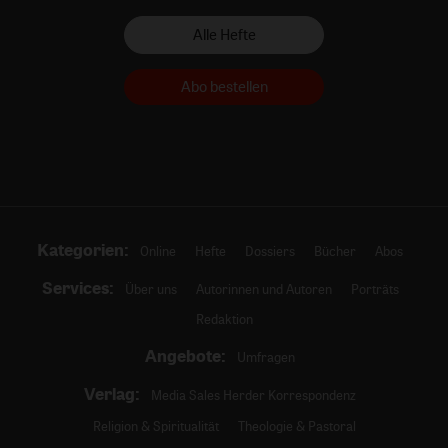
Alle Hefte
Abo bestellen
Kategorien:
Online
Hefte
Dossiers
Bücher
Abos
Services:
Über uns
Autorinnen und Autoren
Porträts
Redaktion
Angebote:
Umfragen
Verlag:
Media Sales Herder Korrespondenz
Religion & Spiritualität
Theologie & Pastoral