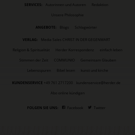
SERVICES:
Autorinnen und Autoren
Redaktion
Unsere Philosophie
ANGEBOTE:
Blogs
Schlagwörter
VERLAG:
Media Sales CHRIST IN DER GEGENWART
Religion & Spiritualität
Herder Korrespondenz
einfach leben
Stimmen der Zeit
COMMUNIO
Gemeinsam Glauben
Lebensspuren
Bibel lesen
kunst und kirche
KUNDENSERVICE
+49 761 2717200
kundenservice@herder.de
Abo online kündigen
FOLGEN SIE UNS:
Facebook
Twitter