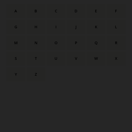
A
B
C
D
E
F
G
H
I
J
K
L
M
N
O
P
Q
R
S
T
U
V
W
X
Y
Z