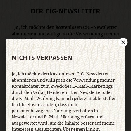
DER CIG-NEWSLETTER
Ja, ich möchte den kostenlosen CiG-Newsletter
abonnieren
und willige in die Verwendung meiner
Kontaktdaten zum Zweck des E-Mail-Marketings
durch den Verlag Herder ein. Den Newsletter oder
die E-Mail-Werbung kann ich jederzeit abbestellen.
NICHTS VERPASSEN
Ich bin einverstanden, dass mein
personenbezogenes Nutzungsverhalten in
Newsletter und E-Mail-Werbung erfasst und
Ja, ich möchte den kostenlosen CiG-Newsletter
ausgewertet wird, um die Inhalte besser auf meine
abonnieren
und willige in die Verwendung meiner
Interessen auszurichten. Über einen Link in
Kontaktdaten zum Zweck des E-Mail-Marketings
Newsletter oder E-Mail kann ich diese Funktion
durch den Verlag Herder ein. Den Newsletter oder
jederzeit ausschalten. Weiterführende
die E-Mail-Werbung kann ich jederzeit abbestellen.
Informationen finden Sie in unseren
Ich bin einverstanden, dass mein
personenbezogenes Nutzungsverhalten in
Datenschutzhinweisen
.
Newsletter und E-Mail-Werbung erfasst und
ausgewertet wird, um die Inhalte besser auf meine
Interessen auszurichten. Über einen Link in