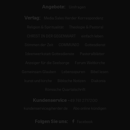
Angebote:
Umfragen
Verlag:
Media Sales Herder Korrespondenz
Religion & Spiritualität
Theologie & Pastoral
CHRIST IN DER GEGENWART
einfach leben
Stimmen der Zeit
COMMUNIO
Gottesdienst
Ideenwerkstatt Gottesdienste
Pastoralblätter
Anzeiger für die Seelsorge
Forum Weltkirche
Gemeinsam Glauben
Lebensspuren
Bibel lesen
kunst und kirche
Biblische Notizen
Diakonia
Römische Quartalschrift
Kundenservice
+49 761 2717200
kundenservice@herder.de
Abo online kündigen
Folgen Sie uns:
Facebook