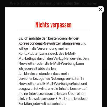
Weiterführende Informationen finden Sie in unseren
Datenschutzhinweisen
.
E-Mail
Nichts verpassen
Ja, ich möchte den kostenlosen Herder
Jetzt anmelden
Korrespondenz-Newsletter abonnieren
und
willige in die Verwendung meiner
Kontaktdaten zum Zweck des E-Mail-
Marketings durch den Verlag Herder ein. Den
Newsletter oder die E-Mail-Werbung kann
ich jederzeit abbestellen.
Ich bin einverstanden, dass mein
personenbezogenes Nutzungsverhalten in
AGB und Widerrufsbelehrung
Datenschutz
Newsletter und E-Mail-Werbung erfasst und
Barrierefreiheit
Impressum
ausgewertet wird, um die Inhalte besser auf
meine Interessen auszurichten. Über einen
Link in Newsletter oder E-Mail kann ich diese
Vertrag widerrufen
Abo online kündigen
Funktion jederzeit ausschalten.