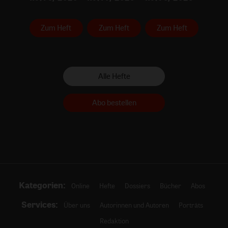
Zum Heft
Zum Heft
Zum Heft
Alle Hefte
Abo bestellen
Kategorien:
Online
Hefte
Dossiers
Bücher
Abos
Services:
Über uns
Autorinnen und Autoren
Porträts
Redaktion