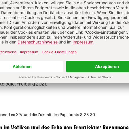
Sie haben bereits ein Konto?
Anmelden
l Omari
El Omari wurde 1982 geboren. Sie hat im Mai 2020 an der Uni
mit dem Schwerpunkt „Feministische Koranexegese“ habilitie
itation zum Thema: Koranische Geschlechterrollen in Schöp
tologie, Freiburg 2021.
one: Leo XIV. und die Zukunft des Papstamts
S. 28-30
en im Vatikan und das Erbe von Franziskus
:
Besonnene