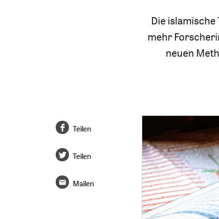
Die islamische 
mehr Forscherin
neuen Metho
Teilen
Teilen
Mailen