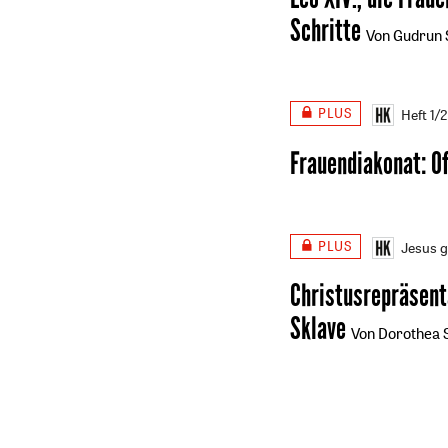
Schritte
Von Gudrun 
PLUS
Heft 1/
Frauendiakonat: O
PLUS
Jesus 
Christusrepräsent
Sklave
Von Dorothea S