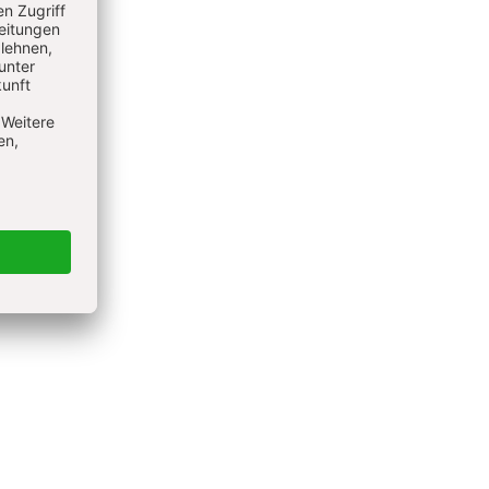
versität
rt. Ihre
fung und