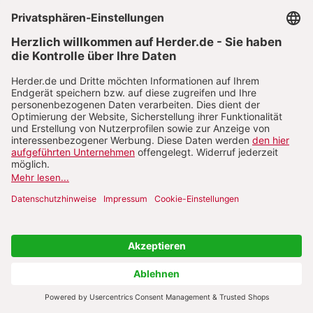
Benjamin Leven
Benjamin Leven, geboren 1981 in Bonn,
studierte katholische Theologie sowie
Publizistik- und
Kommunikationswissenschaft in Berlin, Rom
und Utrecht. 2014 promovierte er in
Würzburg. Von 2013 bis 2015 war er
Chefredakteur der Zeitschrift Gottesdienst in
Trier, von Oktober 2015 bis Juni 2023
Redakteur der Herder Korrespondenz in
Berlin und Rom. Er schrieb außerdem für die
Katholische Nachrichten-Agentur,
katholisch.de, die Katholische Hörfunkarbeit
im Deutschlandfunk, Cicero und das Vatican-
Magazin. Benjamin Leven ist Redaktionsleiter