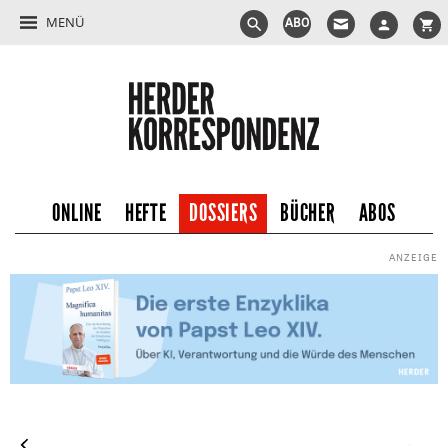
MENÜ
ABO
ONLINE
HEFTE
DOSSIERS
BÜCHER
ABOS