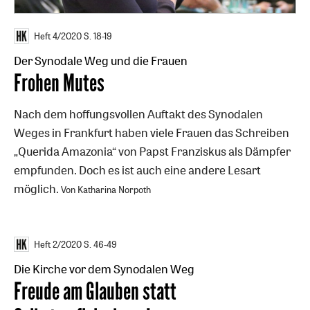
Heft 4/2020
S. 18-19
Der Synodale Weg und die Frauen
:
Frohen Mutes
Nach dem hoffungsvollen Auftakt des Synodalen
Weges in Frankfurt haben viele Frauen das Schreiben
„Querida Amazonia“ von Papst Franziskus als Dämpfer
empfunden. Doch es ist auch eine andere Lesart
möglich.
Von Katharina Norpoth
Heft 2/2020
S. 46-49
Die Kirche vor dem Synodalen Weg
:
Freude am Glauben statt