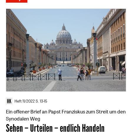
Heft 11/2022
S. 13-15
Ein offener Brief an Papst Franziskus zum Streit um den
Synodalen Weg
:
Sehen – Urteilen – endlich Handeln