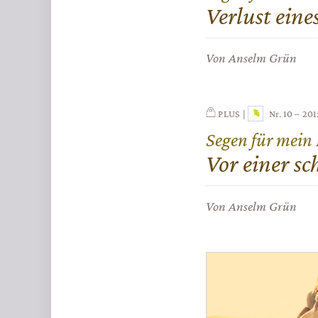
:
Verlust ein
Von Anselm Grün
PLUS
Nr. 10 – 20
Segen für mein
:
Vor einer s
Von Anselm Grün