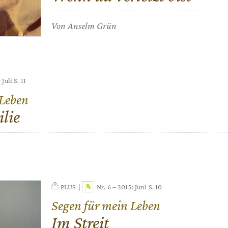
Von Anselm Grün
 Juli
S. 11
 Leben
lie
PLUS
Nr. 6 – 2015: Juni
S. 10
Segen für mein Leben
:
Im Streit