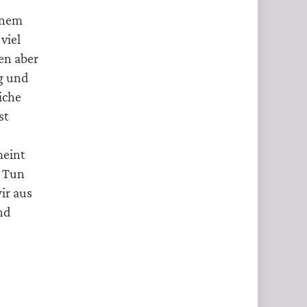
inem
viel
en aber
g und
iche
st
meint
m Tun
ir aus
nd