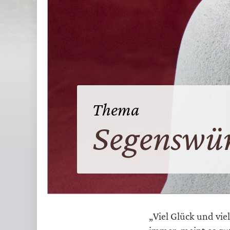
Thema
:
Segenswü
„Viel Glück und vie