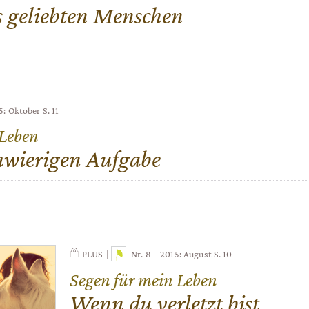
es geliebten Menschen
15: Oktober
S. 11
 Leben
chwierigen Aufgabe
PLUS
Nr. 8 – 2015: August
S. 10
Segen für mein Leben
:
Wenn du verletzt bist