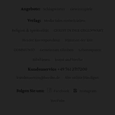
Angebote:
Schlagwörter
Gewinnspiele
Verlag:
Media Sales einfach leben
Religion & Spiritualität
CHRIST IN DER GEGENWART
Herder Korrespondenz
Stimmen der Zeit
COMMUNIO
Gemeinsam Glauben
Lebensspuren
Bibel lesen
kunst und kirche
Kundenservice
+49 761 2717200
kundenservice@herder.de
Abo online kündigen
Folgen Sie uns:
Facebook
Instagram
YouTube