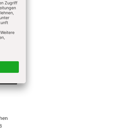
chen
8