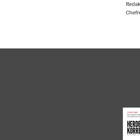
Infos
Redak
Chefr