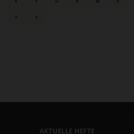
S
T
U
V
W
X
Y
Z
AKTUELLE HEFTE