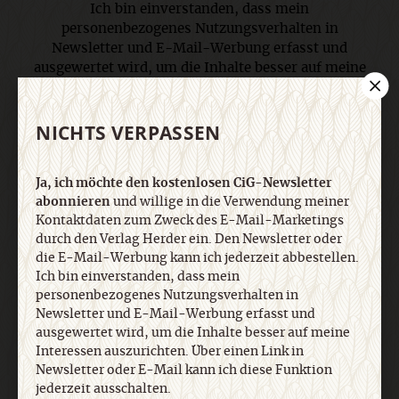
Ich bin einverstanden, dass mein
personenbezogenes Nutzungsverhalten in
Newsletter und E-Mail-Werbung erfasst und
ausgewertet wird, um die Inhalte besser auf meine
Interessen auszurichten. Über einen Link in
Newsletter oder E-Mail kann ich diese Funktion
NICHTS VERPASSEN
jederzeit ausschalten. Weiterführende
Informationen finden Sie in unseren
Datenschutzhinweisen
.
Ja, ich möchte den kostenlosen CiG-Newsletter
abonnieren
und willige in die Verwendung meiner
Kontaktdaten zum Zweck des E-Mail-Marketings
E-Mail
durch den Verlag Herder ein. Den Newsletter oder
die E-Mail-Werbung kann ich jederzeit abbestellen.
Ich bin einverstanden, dass mein
personenbezogenes Nutzungsverhalten in
Newsletter und E-Mail-Werbung erfasst und
Jetzt anmelden
ausgewertet wird, um die Inhalte besser auf meine
Interessen auszurichten. Über einen Link in
Newsletter oder E-Mail kann ich diese Funktion
jederzeit ausschalten.