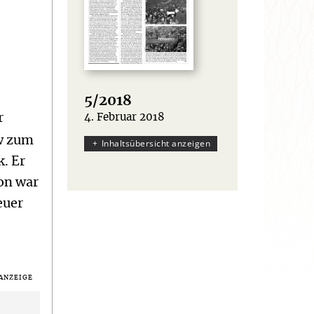
5/2018
r
4. Februar 2018
:
ew zum
Inhaltsübersicht anzeigen
. Er
hon war
euer