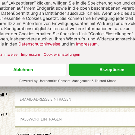
N
Kommenti
uns über Ihren Kommentar
 KOMMENTIEREN
ALS GAST KOMMENTIEREN
ail
*
ort
*
Passwort vergessen?