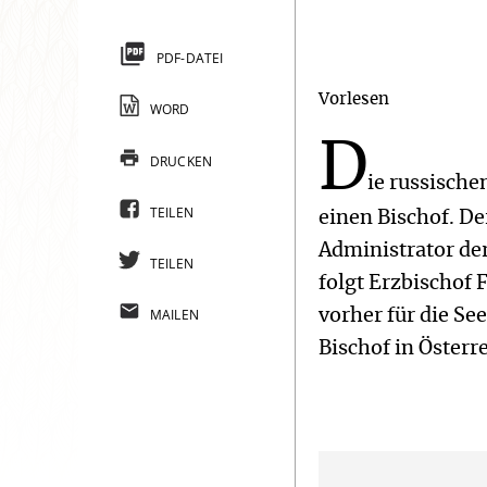
PDF-DATEI
Vorlesen
WORD
D
DRUCKEN
ie russisch
TEILEN
einen Bischof. D
Administrator de
TEILEN
folgt Erzbischof
MAILEN
vorher für die Se
Bischof in Österr