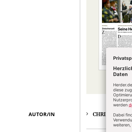
AUTOR/IN
CHRIST IN DE
Überschrift
Artikel-