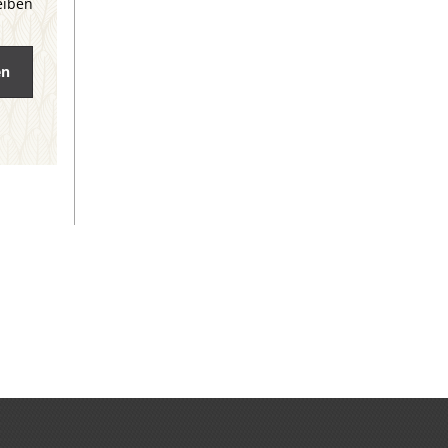
eiben
en