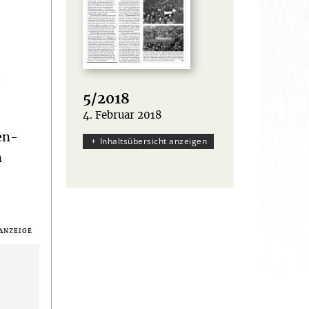
o
5/2018
4. Februar 2018
:
en-
Inhaltsübersicht anzeigen
n