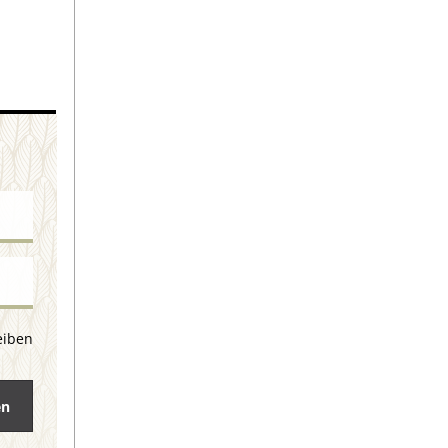
eiben
en