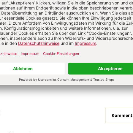
he
he
he
N
Kommenti