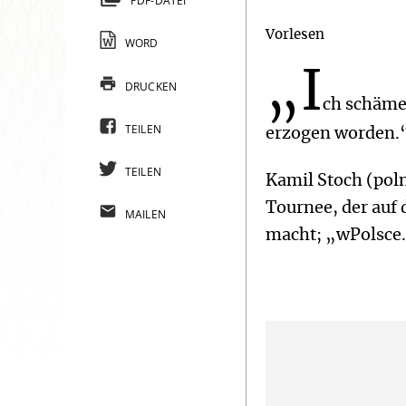
PDF-DATEI
Vorlesen
WORD
„I
DRUCKEN
ch schäme 
TEILEN
erzogen worden.
TEILEN
Kamil Stoch (pol
Tournee, der auf 
MAILEN
macht; „wPolsce.