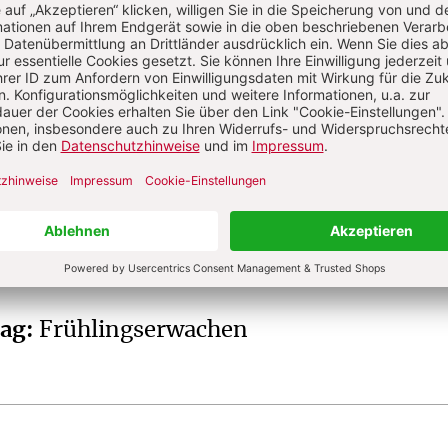
s
Dr. phil., Priester und Publizist, Wiesbaden;
u Theologie, Spiritualität, Religionspädagogik.
tag
:
Frühlingserwachen