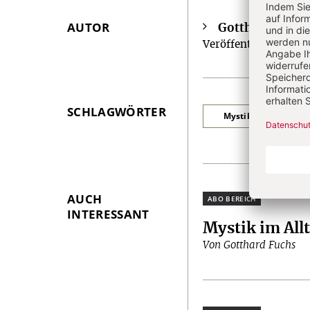
AUTOR
Gotthard Fuch
Überschrift
Veröffentlichungen z
Artikel-
Infos
SCHLAGWÖRTER
Mystik im Alltag
AUCH
Plus
INTERESSANT
Mystik im All
Von Gotthard Fuchs