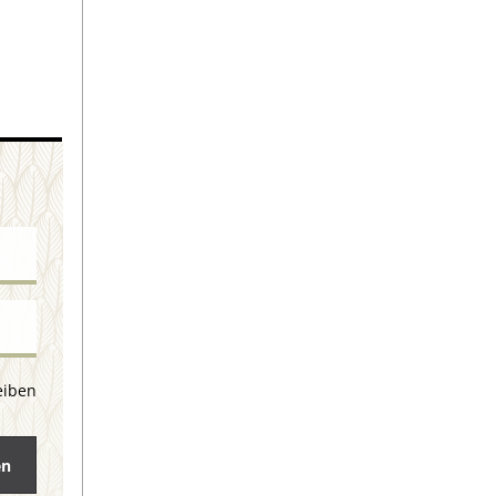
eiben
en