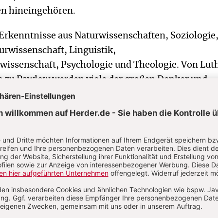
en hineingehören.
 Erkenntnisse aus Naturwissenschaften, Soziologie
urwissenschaft, Linguistik,
ssenschaft, Psychologie und Theologie. Von Lut
is zu Pawlow werden viele der großen Denker und
er Weltgeschichte für die Entwicklung einer Theol
zogen. Literarische Beispiele, Legenden und sogar 
schaulichen die teilweise abstrakten Überlegungen
en auf, die die meisten Leser wohl aus ihrem eige
 Heiligenlegenden, was es heißen kann, in Frieden
uleben, und wie darin ein Stück Paradies auf der 
 Denn die biblische Verheißung auf Erlösung gilt n