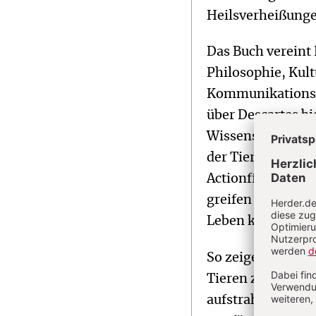
Heilsverheißung
Das Buch vereint
Philosophie, Kult
Kommunikationswi
über Descartes b
Wissenschaftler d
der Tiere herange
Actionfilm veran
greifen Erfahrung
Leben kennen.
So zeigen manche
Tieren zusammenz
aufstrahlen kann.