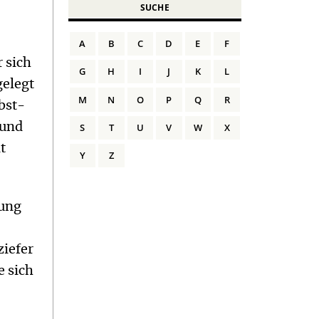
SUCHE
A
B
C
D
E
F
 sich
G
H
I
J
K
L
gelegt
M
N
O
P
Q
R
lbst-
S
T
U
V
W
X
 und
t
Y
Z
tung
ziefer
e sich