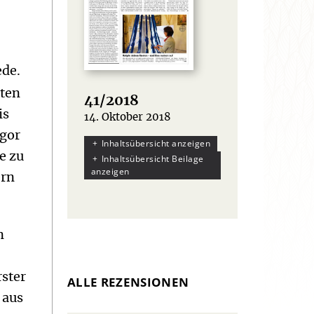
ede.
eten
41/2018
is
14. Oktober 2018
:
gor
Inhaltsübersicht anzeigen
e zu
Inhaltsübersicht Beilage
anzeigen
ern
n
rster
ALLE REZENSIONEN
 aus