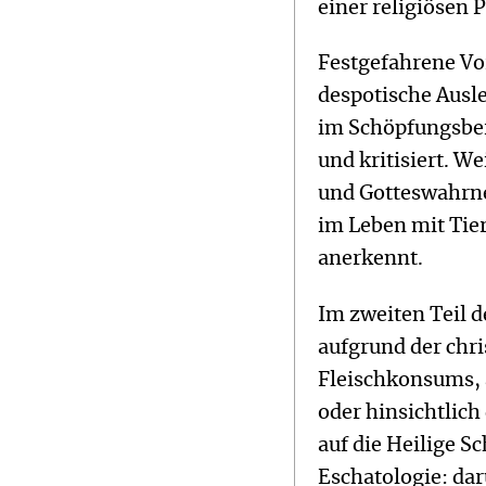
einer religiösen 
Festgefahrene Vo
despotische Ausl
im Schöpfungsberi
und kritisiert. W
und Gotteswahrne
im Leben mit Tie
anerkennt.
Im zweiten Teil d
aufgrund der chri
Fleischkonsums, 
oder hinsichtlich
auf die Heilige Sc
Eschatologie: dar