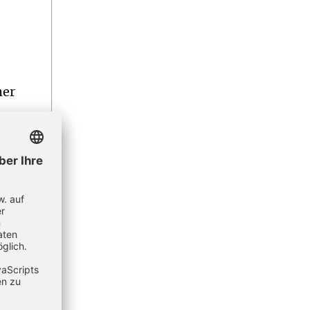
,
her
ogie
ein
 und
nen
 mit
Erde
icht