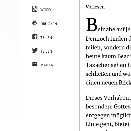
Vorlesen
WORD
B
DRUCKEN
einahe auf je
TEILEN
Dennoch finden d
teilen, sondern d
TEILEN
heute kaum Beac
MAILEN
Taxacher sehen hi
schließen und wü
einen neuen Blick
Dieses Vorhaben 
besondere Gottes
entgegen mögliche
Linie geht, bietet