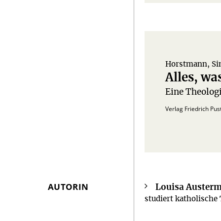
Horstmann, Sim
Alles, wa
Eine Theologi
.
Verlag Friedrich Pus
AUTORIN
Louisa Auster
Überschrift
studiert katholische
Artikel-