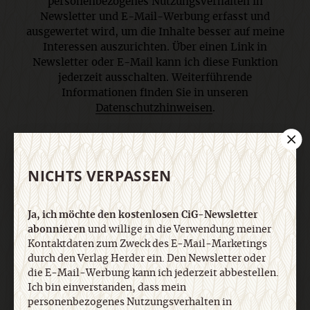
personenbezogenes Nutzungsverhalten in
Newsletter und E-Mail-Werbung erfasst und
ausgewertet wird, um die Inhalte besser auf meine
Interessen auszurichten. Über einen Link in
Newsletter oder E-Mail kann ich diese Funktion
jederzeit ausschalten. Weiterführende
Informationen finden Sie in unseren
Datenschutzhinweisen
.
E-Mail
NICHTS VERPASSEN
Ja, ich möchte den kostenlosen CiG-Newsletter
Jetzt anmelden
abonnieren
und willige in die Verwendung meiner
Kontaktdaten zum Zweck des E-Mail-Marketings
durch den Verlag Herder ein. Den Newsletter oder
die E-Mail-Werbung kann ich jederzeit abbestellen.
Ich bin einverstanden, dass mein
personenbezogenes Nutzungsverhalten in