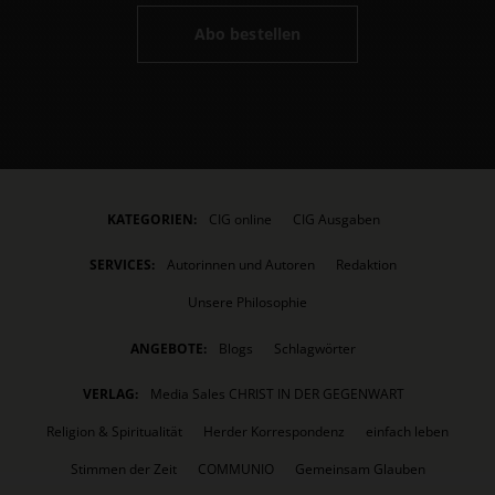
Abo bestellen
KATEGORIEN:
CIG online
CIG Ausgaben
SERVICES:
Autorinnen und Autoren
Redaktion
Unsere Philosophie
ANGEBOTE:
Blogs
Schlagwörter
VERLAG:
Media Sales CHRIST IN DER GEGENWART
Religion & Spiritualität
Herder Korrespondenz
einfach leben
Stimmen der Zeit
COMMUNIO
Gemeinsam Glauben